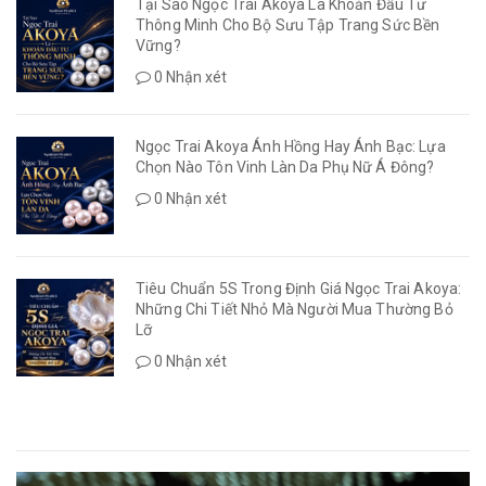
Tại Sao Ngọc Trai Akoya Là Khoản Đầu Tư
Thông Minh Cho Bộ Sưu Tập Trang Sức Bền
Vững?
0 Nhận xét
Ngọc Trai Akoya Ánh Hồng Hay Ánh Bạc: Lựa
Chọn Nào Tôn Vinh Làn Da Phụ Nữ Á Đông?
0 Nhận xét
Tiêu Chuẩn 5S Trong Định Giá Ngọc Trai Akoya:
Những Chi Tiết Nhỏ Mà Người Mua Thường Bỏ
Lỡ
0 Nhận xét