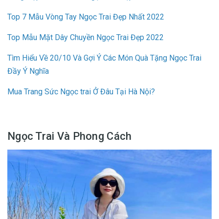
Top 7 Mẫu Vòng Tay Ngọc Trai Đẹp Nhất 2022
Top Mẫu Mặt Dây Chuyền Ngọc Trai Đẹp 2022
Tìm Hiểu Về 20/10 Và Gợi Ý Các Món Quà Tặng Ngọc Trai
Đầy Ý Nghĩa
Mua Trang Sức Ngọc trai Ở Đâu Tại Hà Nội?
Ngọc Trai Và Phong Cách