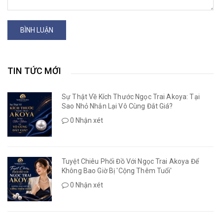
BÌNH LUẬN
TIN TỨC MỚI
Sự Thật Về Kích Thước Ngọc Trai Akoya: Tại
Sao Nhỏ Nhắn Lại Vô Cùng Đắt Giá?
0 Nhận xét
Tuyệt Chiêu Phối Đồ Với Ngọc Trai Akoya Để
Không Bao Giờ Bị 'Cộng Thêm Tuổi'
0 Nhận xét