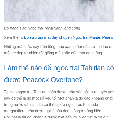
Bộ trang sức Ngọc trai Tahiti xanh lông công
Xem thêm:
Bộ sưu tập mặt dây chuyền Ngọc trai Marian Pearls
Những màu sắc này trên tông màu xanh xám của cơ thể tạo ra
một vẻ đẹp tự nhiên rất giống màu sắc của một con công.
Làm thế nào để ngọc trai Tahitian có
được Peacock Overtone?
Tại sao ngọc trai Tahitian nhận được màu sắc bội thực tuyệt vời
này có thể là do một số yếu tố. Một phần là do các khoáng chất
trong nước và loại hàu cụ thể tạo ra ngọc trai. Pinctada
margaritifera, còn được gọi là hàu đen, sống ở vùng biển
Polynesia thuộc Pháp và được biết đến với việc tiết ra xà cừ