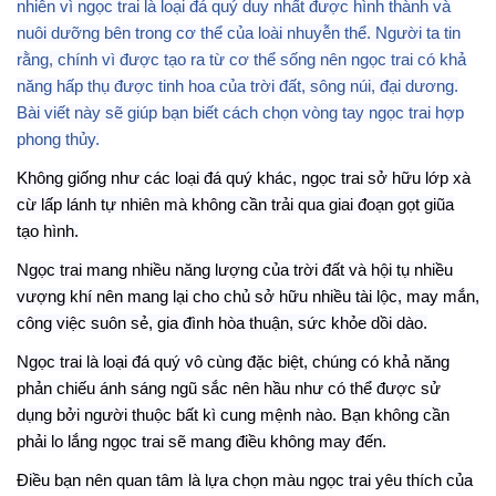
nhiên vì ngọc trai là loại đá quý duy nhất được hình thành và
nuôi dưỡng bên trong cơ thể của loài nhuyễn thể. Người ta tin
rằng, chính vì được tạo ra từ cơ thể sống nên ngọc trai có khả
năng hấp thụ được tinh hoa của trời đất, sông núi, đại dương.
Bài viết này sẽ giúp bạn biết cách chọn vòng tay ngọc trai hợp
phong thủy.
Không giống như các loại đá quý khác, ngọc trai sở hữu lớp xà
cừ lấp lánh tự nhiên mà không cần trải qua giai đoạn gọt giũa
tạo hình.
Ngọc trai mang nhiều năng lượng của trời đất và hội tụ nhiều
vượng khí nên mang lại cho chủ sở hữu nhiều tài lộc, may mắn,
công việc suôn sẻ, gia đình hòa thuận, sức khỏe dồi dào.
Ngọc trai là loại đá quý vô cùng đặc bi
ệ
t, chúng có khả năng
phản chiếu ánh sáng ngũ sắc nên hầu như có thể được sử
dụng bởi người thuộc bất kì cung mệnh nào.
Bạn không cần
phải lo lắng ngọc trai sẽ mang điều không may đến.
Điều bạn nên quan tâm là lựa chọn màu ngọc trai yêu thích của