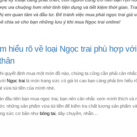
hệ kỹ thuật càng phát triển, con người cũng trở nên bận rộn h
ợc ưa chuộng hơn nhờ tính tiện dụng và tiết kiệm thời gian. Tr
hị em quan tâm và đầu tư. Để tránh việc mua phải ngọc trai giả 
ẽ chia sẻ cho bạn những lưu ý khi mua Ngọc trai online!
ìm hiểu rõ về loại Ngọc trai phù hợp với
thân
hi quyết định mua một món đồ nào, chúng ta cũng cần phải cân nhắc 
 với
Ngọc trai
là món trang sức có giá trị cao bạn càng phải tìm hiể
t vừa túi tiền của mình nhé.
lần đầu tiên bạn mua ngọc trai, bạn nên cân nhắc xem mình thích và
ớc những sản phẩm vừa túi tiền để kiểm tra chất lượng sản phẩm và 
ang sức cơ bản như
bông tai
, dây chuyền, nhẫn…