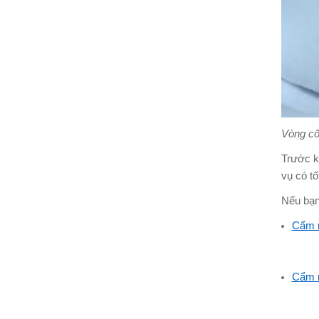
Vòng cổ
Trước k
vụ có tố
Nếu bạn
Cẩm n
Cẩm n