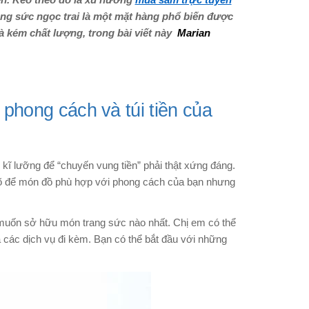
ơn. Kéo theo đó là xu hướng
mua sắm trực tuyến
ang sức ngọc trai là một mặt hàng phổ biến được
và kém chất lượng, trong bài viết này
Marian
 phong cách và túi tiền của
kĩ lưỡng để “chuyến vung tiền” phải thật xứng đáng.
u rõ để món đồ phù hợp với phong cách của bạn nhưng
 muốn sở hữu món trang sức nào nhất. Chị em có thể
các dịch vụ đi kèm. Bạn có thể bắt đầu với những