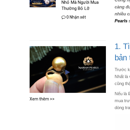
Công ng
Nhỏ Mà Người Mua
càng đư
Thường Bỏ Lỡ
nhiều c
0 Nhận xét
Pearls
s
1. T
bản 
Trước k
Nhất là
cũng thậ
Nếu là 
Xem thêm >>
mua trư
dòng tr