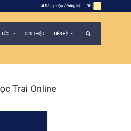
Đăng nhập
/
Đăng ký
N TỨC
GIỚI THIỆU
LIÊN HỆ
c Trai Online