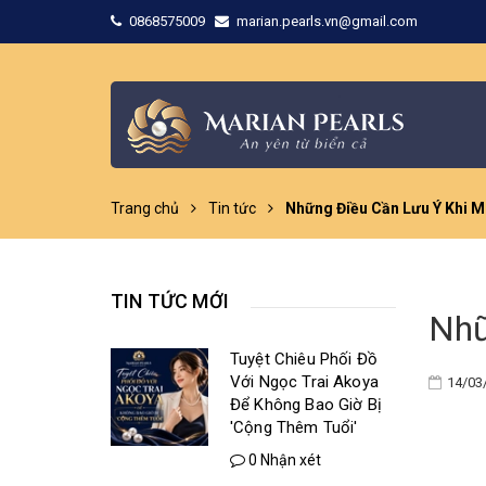
0868575009
marian.pearls.vn@gmail.com
Trang chủ
Tin tức
Những Điều Cần Lưu Ý Khi M
TIN TỨC MỚI
Nhữ
Tuyệt Chiêu Phối Đồ
Với Ngọc Trai Akoya
14/03
Để Không Bao Giờ Bị
'Cộng Thêm Tuổi'
0 Nhận xét