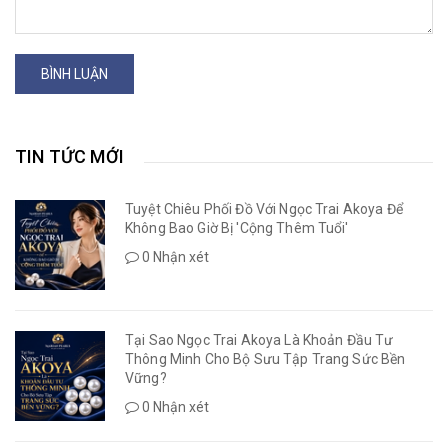
BÌNH LUẬN
TIN TỨC MỚI
Tuyệt Chiêu Phối Đồ Với Ngọc Trai Akoya Để
Không Bao Giờ Bị 'Cộng Thêm Tuổi'
0 Nhận xét
Tại Sao Ngọc Trai Akoya Là Khoản Đầu Tư
Thông Minh Cho Bộ Sưu Tập Trang Sức Bền
Vững?
0 Nhận xét