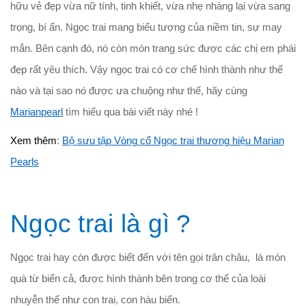
hữu vẻ đẹp vừa nữ tính, tinh khiết, vừa nhẹ nhàng lại vừa sang
trọng, bí ẩn. Ngọc trai mang biểu tượng của niềm tin, sự may
mắn. Bên cạnh đó, nó còn món trang sức được các chị em phái
đẹp rất yêu thích. Vậy ngọc trai có cơ chế hình thành như thế
nào và tại sao nó được ưa chuộng như thế, hãy cùng
Marianpearl
tìm hiểu qua bài viết này nhé !
Xem thêm
:
Bộ sưu tập Vòng cổ Ngọc trai thương hiệu Marian
Pearls
Ngọc trai là gì ?
Ngọc trai hay còn được biết đến với tên gọi trân châu, là món
quà từ biển cả, được hình thành bên trong cơ thể của loài
nhuyễn thể như con trai, con hàu biển.