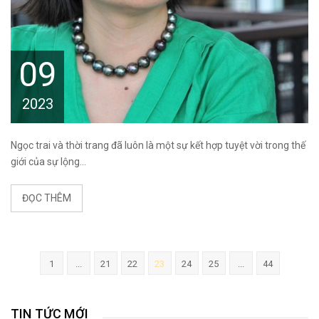
09
2023
Ngọc trai và thời trang đã luôn là một sự kết hợp tuyệt vời trong thế
giới của sự lộng...
ĐỌC THÊM
1
...
21
22
23
24
25
...
44
TIN TỨC MỚI