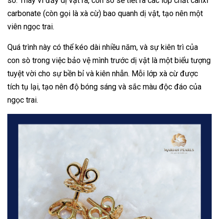
sò. Thay vì đẩy dị vật ra, con sò sẽ tiết ra các lớp chất canxi
carbonate (còn gọi là xà cừ) bao quanh dị vật, tạo nên một
viên ngọc trai.
Quá trình này có thể kéo dài nhiều năm, và sự kiên trì của
con sò trong việc bảo vệ mình trước dị vật là một biểu tượng
tuyệt vời cho sự bền bỉ và kiên nhẫn. Mỗi lớp xà cừ được
tích tụ lại, tạo nên độ bóng sáng và sắc màu độc đáo của
ngọc trai.