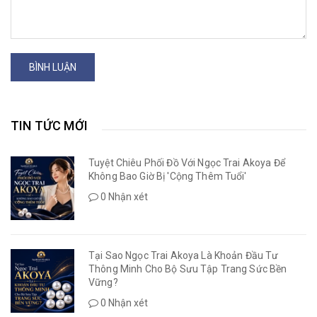
BÌNH LUẬN
TIN TỨC MỚI
Tuyệt Chiêu Phối Đồ Với Ngọc Trai Akoya Để
Không Bao Giờ Bị 'Cộng Thêm Tuổi'
0 Nhận xét
Tại Sao Ngọc Trai Akoya Là Khoản Đầu Tư
Thông Minh Cho Bộ Sưu Tập Trang Sức Bền
Vững?
0 Nhận xét