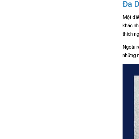
Đa D
Một điể
khác nh
thích ng
Ngoài r
những m