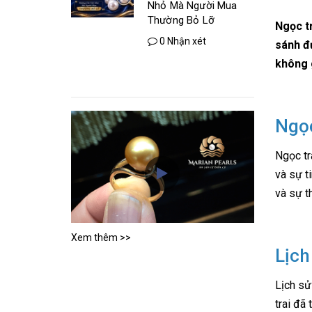
Nhỏ Mà Người Mua
Thường Bỏ Lỡ
Ngọc tr
0 Nhận xét
sánh đư
không g
Ngọc
Ngọc tr
và sự t
và sự th
Xem thêm >>
Lịch
Lịch sử
trai đã