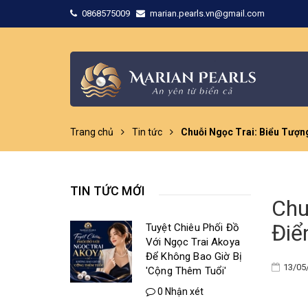
0868575009
marian.pearls.vn@gmail.com
Trang chủ
Tin tức
Chuỗi Ngọc Trai: Biểu Tượn
TIN TỨC MỚI
Chu
Điể
Tuyệt Chiêu Phối Đồ
Với Ngọc Trai Akoya
Để Không Bao Giờ Bị
13/05
'Cộng Thêm Tuổi'
0 Nhận xét