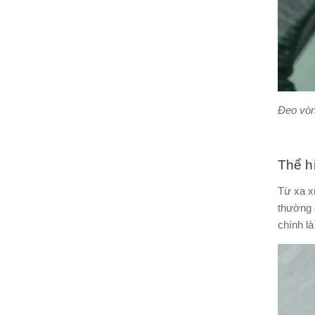
Đeo vòn
Thể h
Từ xa xư
thường 
chính là