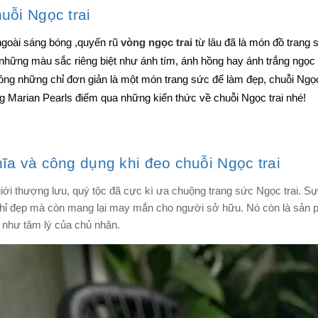
uỗi Ngọc trai
ngoài sáng bóng ,quyến rũ
vòng ngọc trai
từ lâu đã là món đồ trang
 những màu sắc riêng biệt như ánh tím, ánh hồng hay ánh trắng ngọc 
ng những chỉ đơn giản là một món trang sức để làm đẹp, chuỗi Ngọc t
g Marian Pearls điểm qua những kiến thức về chuỗi Ngọc trai nhé!
ĩa và công dụng khi đeo chuỗi Ngọc trai
iới thượng lưu, quý tộc đã cực kì ưa chuộng trang sức Ngọc trai. Sự
hỉ đẹp mà còn mang lại may mắn cho người sở hữu. Nó còn là sản p
 như tâm lý của chủ nhân.