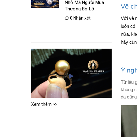
Nhỏ Mà Người Mua
Về ch
Thường Bỏ Lỡ
0 Nhận xét
Với vẻ 
luôn có
nữa, khô
hãy cùn
Ý ngh
Từ lâu g
không c
da cũng
Xem thêm >>