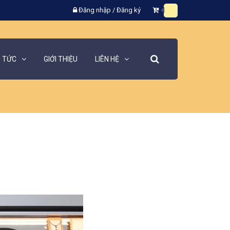
Đăng nhập
/
Đăng ký
N TỨC
GIỚI THIỆU
LIÊN HỆ