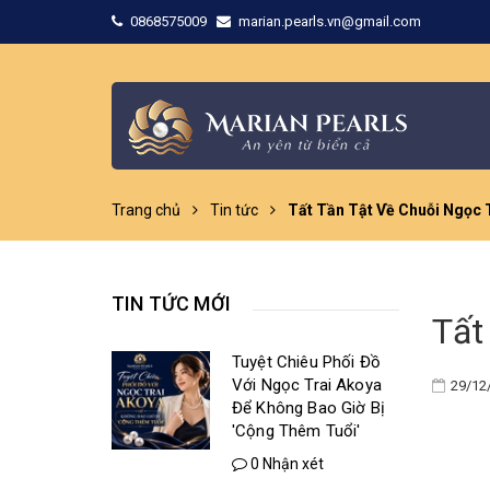
0868575009
marian.pearls.vn@gmail.com
Trang chủ
Tin tức
Tất Tần Tật Về Chuỗi Ngọc 
TIN TỨC MỚI
Tất
Tuyệt Chiêu Phối Đồ
Với Ngọc Trai Akoya
29/12
Để Không Bao Giờ Bị
'Cộng Thêm Tuổi'
0 Nhận xét