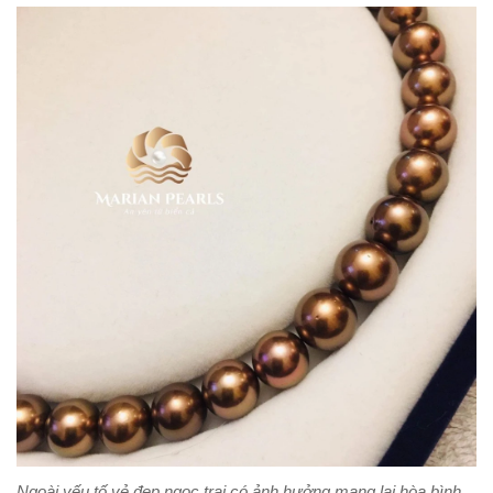
Ngoài yếu tố vẻ đẹp ngọc trai có ảnh hưởng mang lại hòa bình,