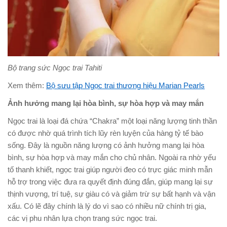
Bộ trang sức Ngọc trai Tahiti
Xem thêm:
Bộ sưu tập Ngọc trai thương hiệu Marian Pearls
Ảnh hưởng mang lại hòa bình, sự hòa hợp và may mắn
Ngọc trai là loại đá chứa “Chakra” một loại năng lượng tinh thần
có được nhờ quá trình tích lũy rèn luyện của hàng tỷ tế bào
sống. Đây là nguồn năng lượng có ảnh hưởng mang lại hòa
bình, sự hòa hợp và may mắn cho chủ nhân. Ngoài ra nhờ yếu
tố thanh khiết, ngọc trai giúp người đeo có trực giác minh mẫn
hỗ trợ trong việc đưa ra quyết định đúng đắn, giúp mang lại sự
thịnh vượng, trí tuệ, sự giàu có và giảm trừ sự bất hạnh và vận
xấu. Có lẽ đây chính là lý do vì sao có nhiều nữ chính trị gia,
các vị phu nhân lựa chọn trang sức ngọc trai.