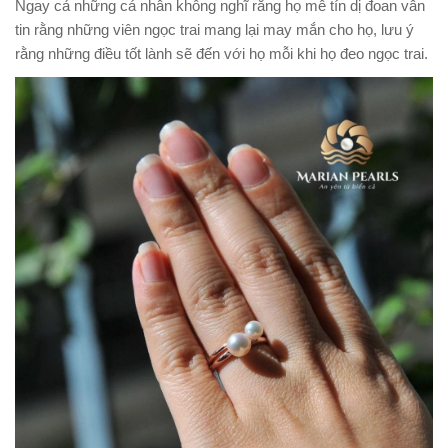
Ngay cả những cá nhân không nghĩ rằng họ mê tín dị đoan vẫn
tin rằng những viên ngọc trai mang lại may mắn cho họ, lưu ý
rằng những điều tốt lành sẽ đến với họ mỗi khi họ đeo ngọc trai.