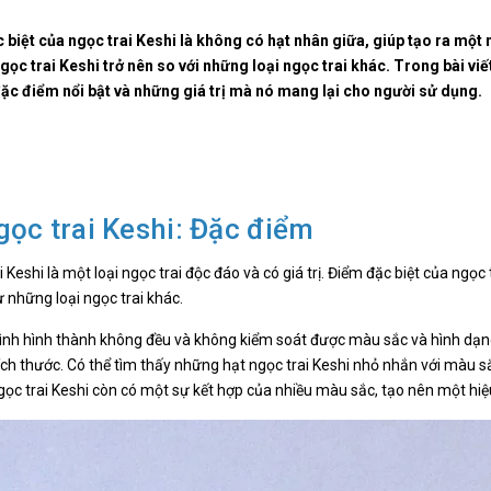
 biệt của ngọc trai Keshi là không có hạt nhân giữa, giúp tạo ra một
gọc trai Keshi trở nên so với những loại ngọc trai khác. Trong bài vi
ặc điểm nổi bật và những giá trị mà nó mang lại cho người sử dụng.
gọc trai Keshi: Đặc điểm
i Keshi là một loại ngọc trai độc đáo và có giá trị. Điểm đặc biệt của ng
 những loại ngọc trai khác.
rình hình thành không đều và không kiểm soát được màu sắc và hình dạng
ích thước. Có thể tìm thấy những hạt ngọc trai Keshi nhỏ nhắn với màu sắ
gọc trai Keshi còn có một sự kết hợp của nhiều màu sắc, tạo nên một hiệ