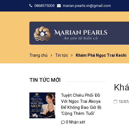
0868575009
marian.pearls.vn@gmail.com
Trang chủ
Tin tức
Khám Phá Ngọc Trai Keshi
TIN TỨC MỚI
Khá
Tuyệt Chiêu Phối Đồ
Với Ngọc Trai Akoya
12/07
Để Không Bao Giờ Bị
'Cộng Thêm Tuổi'
0 Nhận xét