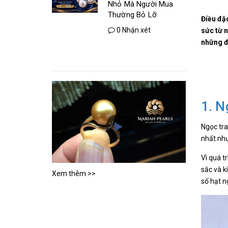
Nhỏ Mà Người Mua
Thường Bỏ Lỡ
Điều đặc
0 Nhận xét
sức từ n
những đ
1. N
Ngọc tra
nhất như
Vì quá t
sắc và k
Xem thêm >>
số hạt n