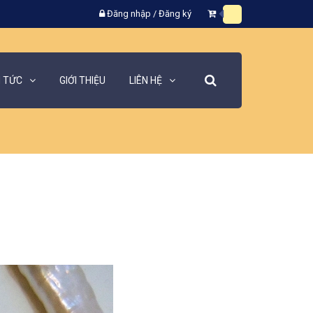
Đăng nhập
/
Đăng ký
N TỨC
GIỚI THIỆU
LIÊN HỆ