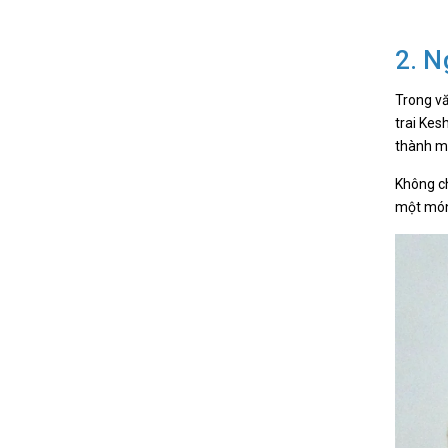
2. N
Trong vă
trai Kes
thành mộ
Không ch
một món 