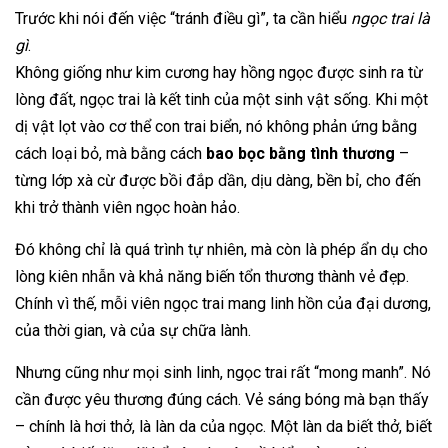
Trước khi nói đến việc “tránh điều gì”, ta cần hiểu
ngọc trai là
gì
.
Không giống như kim cương hay hồng ngọc được sinh ra từ
lòng đất, ngọc trai là kết tinh của một sinh vật sống. Khi một
dị vật lọt vào cơ thể con trai biển, nó không phản ứng bằng
cách loại bỏ, mà bằng cách
bao bọc bằng tình thương
–
từng lớp xà cừ được bồi đắp dần, dịu dàng, bền bỉ, cho đến
khi trở thành viên ngọc hoàn hảo.
Đó không chỉ là quá trình tự nhiên, mà còn là phép ẩn dụ cho
lòng kiên nhẫn và khả năng biến tổn thương thành vẻ đẹp.
Chính vì thế, mỗi viên ngọc trai mang linh hồn của đại dương,
của thời gian, và của sự chữa lành.
Nhưng cũng như mọi sinh linh, ngọc trai rất “mong manh”. Nó
cần được yêu thương đúng cách. Vẻ sáng bóng mà bạn thấy
– chính là hơi thở, là làn da của ngọc. Một làn da biết thở, biết