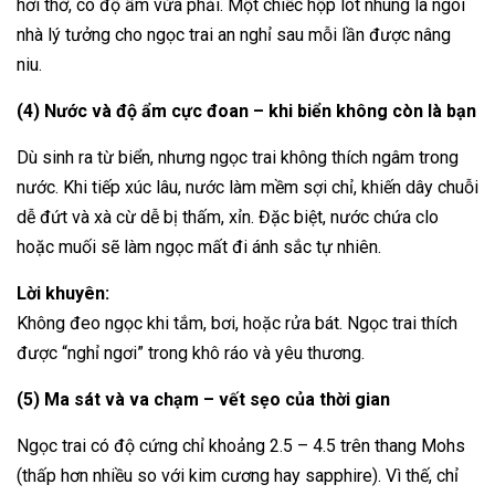
hơi thở, có độ ẩm vừa phải. Một chiếc hộp lót nhung là ngôi
nhà lý tưởng cho ngọc trai an nghỉ sau mỗi lần được nâng
niu.
(4) Nước và độ ẩm cực đoan – khi biển không còn là bạn
Dù sinh ra từ biển, nhưng ngọc trai không thích ngâm trong
nước. Khi tiếp xúc lâu, nước làm mềm sợi chỉ, khiến dây chuỗi
dễ đứt và xà cừ dễ bị thấm, xỉn. Đặc biệt, nước chứa clo
hoặc muối sẽ làm ngọc mất đi ánh sắc tự nhiên.
Lời khuyên:
Không đeo ngọc khi tắm, bơi, hoặc rửa bát. Ngọc trai thích
được “nghỉ ngơi” trong khô ráo và yêu thương.
(5) Ma sát và va chạm – vết sẹo của thời gian
Ngọc trai có độ cứng chỉ khoảng 2.5 – 4.5 trên thang Mohs
(thấp hơn nhiều so với kim cương hay sapphire). Vì thế, chỉ