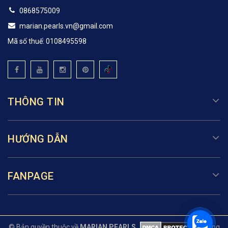
0868575009
marian.pearls.vn@gmail.com
Mã số thuế: 0108495598
THÔNG TIN
HƯỚNG DẪN
FANPAGE
© Bản quyền thuộc về
MARIAN PEARLS
Cung