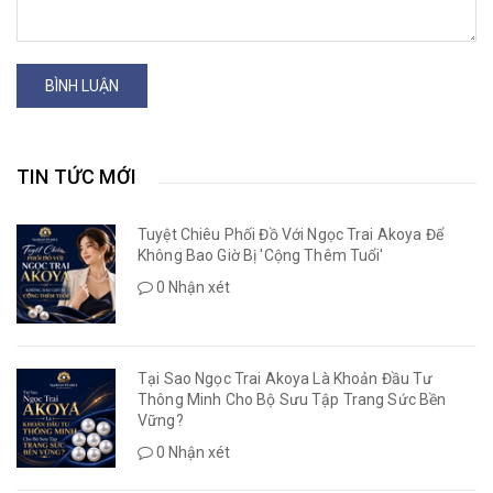
BÌNH LUẬN
TIN TỨC MỚI
Tuyệt Chiêu Phối Đồ Với Ngọc Trai Akoya Để
Không Bao Giờ Bị 'Cộng Thêm Tuổi'
0 Nhận xét
Tại Sao Ngọc Trai Akoya Là Khoản Đầu Tư
Thông Minh Cho Bộ Sưu Tập Trang Sức Bền
Vững?
0 Nhận xét