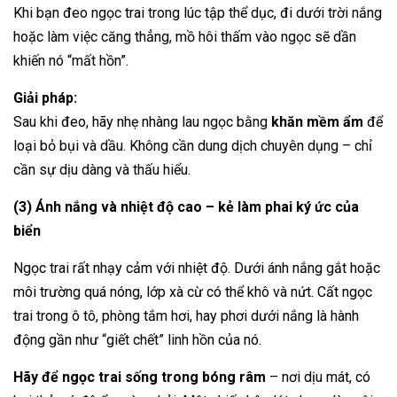
Khi bạn đeo ngọc trai trong lúc tập thể dục, đi dưới trời nắng
hoặc làm việc căng thẳng, mồ hôi thấm vào ngọc sẽ dần
khiến nó “mất hồn”.
Giải pháp:
Sau khi đeo, hãy nhẹ nhàng lau ngọc bằng
khăn mềm ẩm
để
loại bỏ bụi và dầu. Không cần dung dịch chuyên dụng – chỉ
cần sự dịu dàng và thấu hiểu.
(3) Ánh nắng và nhiệt độ cao – kẻ làm phai ký ức của
biển
Ngọc trai rất nhạy cảm với nhiệt độ. Dưới ánh nắng gắt hoặc
môi trường quá nóng, lớp xà cừ có thể khô và nứt. Cất ngọc
trai trong ô tô, phòng tắm hơi, hay phơi dưới nắng là hành
động gần như “giết chết” linh hồn của nó.
Hãy để ngọc trai sống trong bóng râm
– nơi dịu mát, có