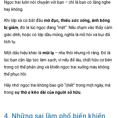
Ngọc trai luôn nói chuyện với bạn – chỉ là bạn có lắng nghe
hay không.
Khi lớp xà cừ bắt đầu
mờ đục, thiếu sức sống, ánh bóng
bị giảm
, đó là lúc ngọc đang “mệt”. Nếu chạm vào thấy cảm
giác dính, hoặc có lớp dầu mỏng, nghĩa là mồ hôi và bụi đã
tích tụ.
Một dấu hiệu khác là
mùi lạ
– nhẹ thôi nhưng rõ ràng. Đó là
lúc bạn cần lập tức làm sạch, vì nếu để lâu, chất hữu cơ bên
trong có thể phản ứng và khiến ngọc trai xuống màu không
thể phục hồi.
Hãy nhớ: ngọc trai không bao giờ “chết” trong một ngày, mà
trong
sự thờ ơ kéo dài của người sở hữu.
4. Những sai lầm phổ biến khiến