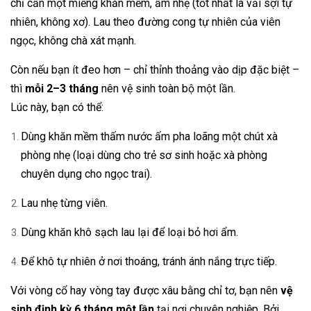
chỉ cần một miếng khăn mềm, ẩm nhẹ (tốt nhất là vải sợi tự
nhiên, không xơ). Lau theo đường cong tự nhiên của viên
ngọc, không chà xát mạnh.
Còn nếu bạn ít đeo hơn – chỉ thỉnh thoảng vào dịp đặc biệt –
thì
mỗi 2–3 tháng
nên vệ sinh toàn bộ một lần.
Lúc này, bạn có thể:
Dùng khăn mềm thấm nước ấm pha loãng một chút xà
phòng nhẹ (loại dùng cho trẻ sơ sinh hoặc xà phòng
chuyên dụng cho ngọc trai).
Lau nhẹ từng viên.
Dùng khăn khô sạch lau lại để loại bỏ hơi ẩm.
Để khô tự nhiên ở nơi thoáng, tránh ánh nắng trực tiếp.
Với vòng cổ hay vòng tay được xâu bằng chỉ tơ, bạn nên
vệ
sinh định kỳ 6 tháng một lần
tại nơi chuyên nghiệp. Bởi