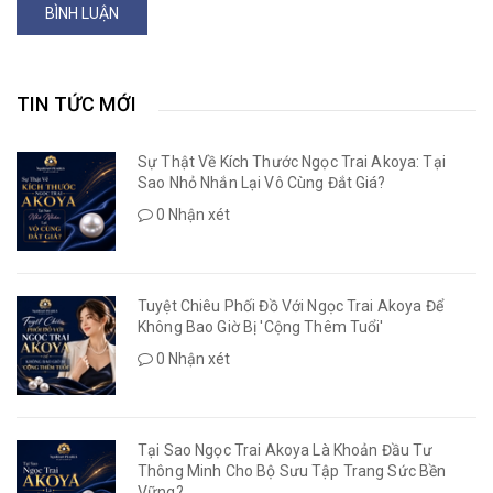
BÌNH LUẬN
TIN TỨC MỚI
Sự Thật Về Kích Thước Ngọc Trai Akoya: Tại
Sao Nhỏ Nhắn Lại Vô Cùng Đắt Giá?
0 Nhận xét
Tuyệt Chiêu Phối Đồ Với Ngọc Trai Akoya Để
Không Bao Giờ Bị 'Cộng Thêm Tuổi'
0 Nhận xét
Tại Sao Ngọc Trai Akoya Là Khoản Đầu Tư
Thông Minh Cho Bộ Sưu Tập Trang Sức Bền
Vững?