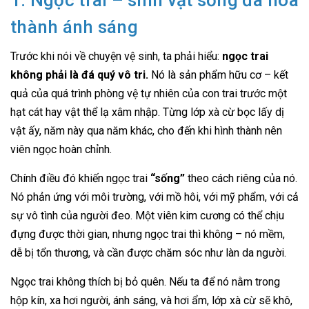
1. Ngọc trai – sinh vật sống đã hóa
thành ánh sáng
Trước khi nói về chuyện vệ sinh, ta phải hiểu:
ngọc trai
không phải là đá quý vô tri.
Nó là sản phẩm hữu cơ – kết
quả của quá trình phòng vệ tự nhiên của con trai trước một
hạt cát hay vật thể lạ xâm nhập. Từng lớp xà cừ bọc lấy dị
vật ấy, năm này qua năm khác, cho đến khi hình thành nên
viên ngọc hoàn chỉnh.
Chính điều đó khiến ngọc trai
“sống”
theo cách riêng của nó.
Nó phản ứng với môi trường, với mồ hôi, với mỹ phẩm, với cả
sự vô tình của người đeo. Một viên kim cương có thể chịu
đựng được thời gian, nhưng ngọc trai thì không – nó mềm,
dễ bị tổn thương, và cần được chăm sóc như làn da người.
Ngọc trai không thích bị bỏ quên. Nếu ta để nó nằm trong
hộp kín, xa hơi người, ánh sáng, và hơi ẩm, lớp xà cừ sẽ khô,