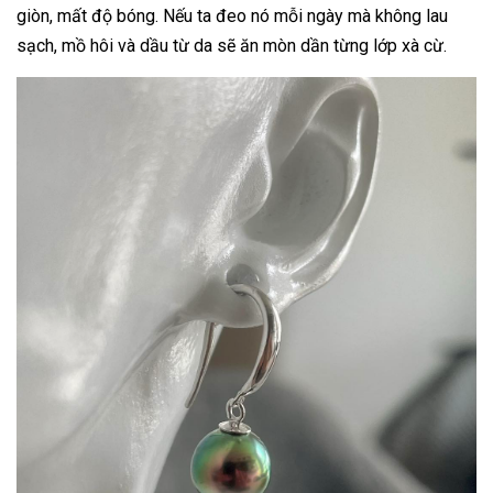
giòn, mất độ bóng. Nếu ta đeo nó mỗi ngày mà không lau
sạch, mồ hôi và dầu từ da sẽ ăn mòn dần từng lớp xà cừ.