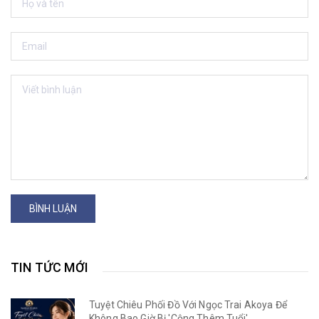
BÌNH LUẬN
TIN TỨC MỚI
Tuyệt Chiêu Phối Đồ Với Ngọc Trai Akoya Để
Không Bao Giờ Bị 'Cộng Thêm Tuổi'