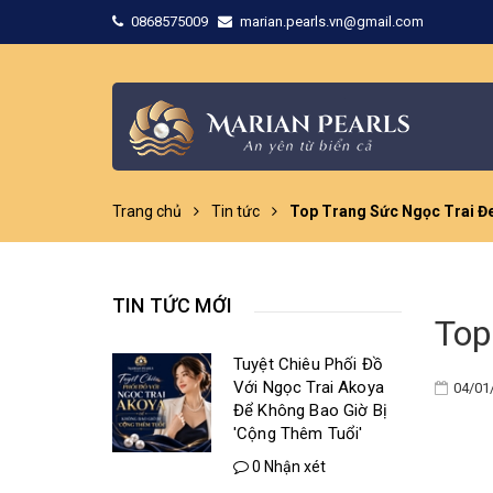
0868575009
marian.pearls.vn@gmail.com
Trang chủ
Tin tức
Top Trang Sức Ngọc Trai Đe
TIN TỨC MỚI
Top
Tuyệt Chiêu Phối Đồ
Với Ngọc Trai Akoya
04/01
Để Không Bao Giờ Bị
'Cộng Thêm Tuổi'
0 Nhận xét