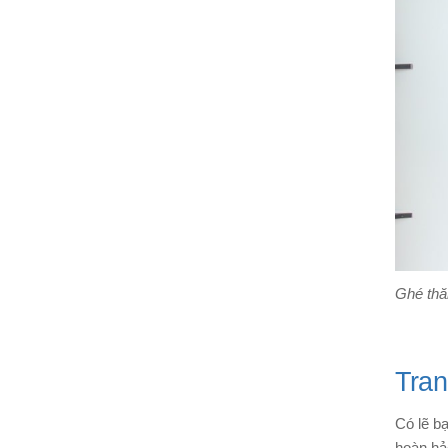
Ghé thă
Tran
Có lẽ b