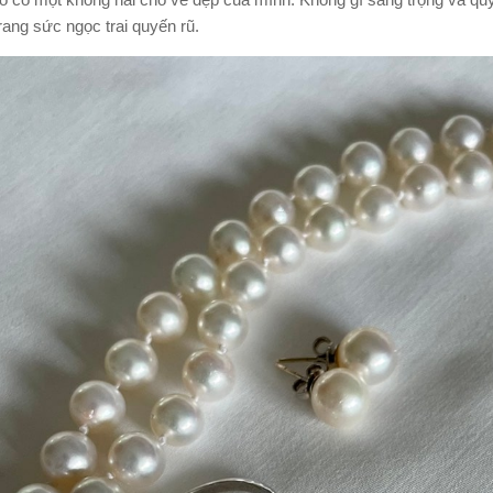
o có một không hai cho vẻ đẹp của mình. Không gì sang trọng và quý
ang sức ngọc trai quyến rũ.