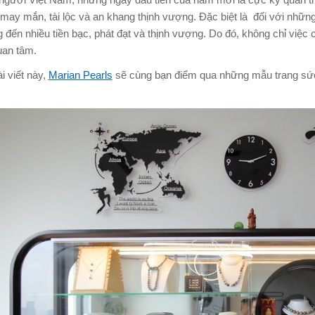
 người Việt Nam, những ngày đầu tiên của năm mới là cực kỳ quan tr
 may mắn, tài lộc và an khang thịnh vượng. Đặc biệt là đối với nhữ
 đến nhiều tiền bạc, phát đạt và thịnh vượng. Do đó, không chỉ việ
an tâm.
i viết này,
Marian Pearls
sẽ cùng bạn điểm qua những mẫu trang sứ