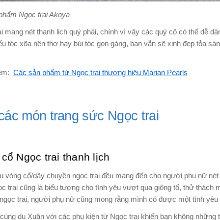
phẩm Ngọc trai Akoya
i mang nét thanh lịch quý phái, chính vì vậy các quý cô có thể dễ dà
ểu tóc xõa nên thơ hay búi tóc gọn gàng, bạn vẫn sẽ xinh đẹp tỏa sá
êm:
Các sản phẩm từ Ngọc trai thương hiệu Marian Pearls
các món trang sức Ngọc trai
cổ Ngọc trai thanh lịch
 vòng cổ/dây chuyền ngọc trai đều mang đến cho người phụ nữ nét đẹ
ọc trai cũng là biểu tượng cho tình yêu vượt qua giông tố, thử thách
ngọc trai, người phụ nữ cũng mong rằng mình có được một tình yêu 
 cùng du Xuân với các phụ kiện từ Ngọc trai khiến bạn không những 