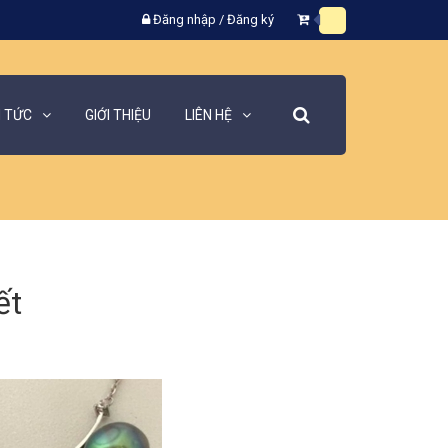
Đăng nhập
/
Đăng ký
N TỨC
GIỚI THIỆU
LIÊN HỆ
ết