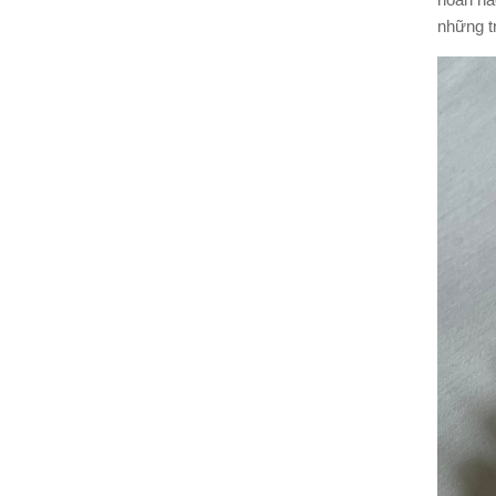
hoàn hả
những tr