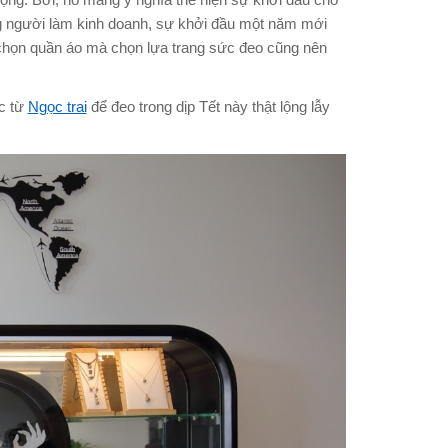
ọng. Bởi, nó mang ý nghĩa thể hiện sự khởi đầu cho
ng người làm kinh doanh, sự khởi đầu một năm mới
c chọn quần áo mà chọn lựa trang sức đeo cũng nên
c từ
Ngọc trai
để đeo trong dịp Tết này thật lộng lẫy