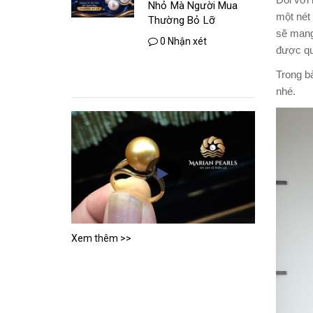
Đối với
Nhỏ Mà Người Mua
một nét
Thường Bỏ Lỡ
sẽ mang
0 Nhận xét
được qu
Trong bà
nhé.
Xem thêm >>