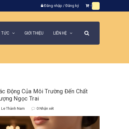
Đăng nhập
/
Đăng ký
N TỨC
GIỚI THIỆU
LIÊN HỆ
ác Động Của Môi Trường Đến Chất
ượng Ngọc Trai
Le Thành Nam
0 Nhận xét