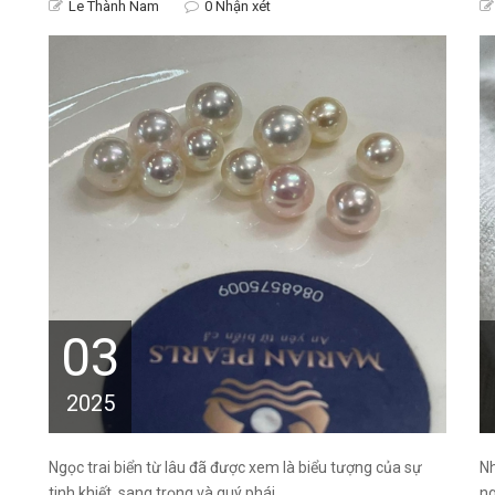
Le Thành Nam
0 Nhận xét
03
2025
Ngọc trai biển từ lâu đã được xem là biểu tượng của sự
Nh
tinh khiết, sang trọng và quý phái....
ng