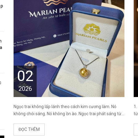
ập
h
a
02
c
2026
Ngọc trai không lấp lánh theo cách kim cương làm. Nó
1.
không chói sáng. Nó không ồn ào. Ngọc trai phát sáng từ...
từ
ĐỌC THÊM