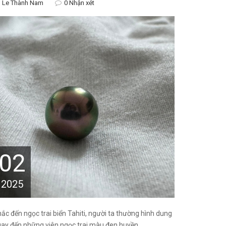
Le Thành Nam
0 Nhận xét
02
2025
ắc đến ngọc trai biển Tahiti, người ta thường hình dung
ay đến những viên ngọc trai màu đen huyền...