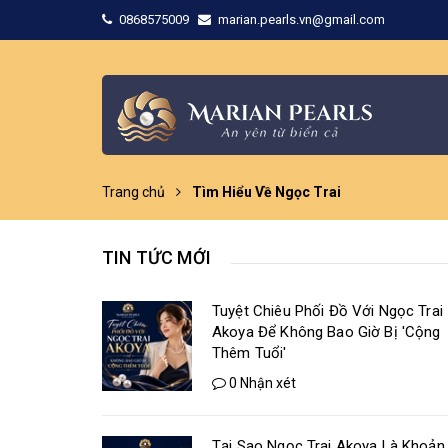
0868575009
marian.pearls.vn@gmail.com
Trang chủ
Tìm Hiểu Về Ngọc Trai
TIN TỨC MỚI
Tuyệt Chiêu Phối Đồ Với Ngọc Trai
Akoya Để Không Bao Giờ Bị 'Cộng
Thêm Tuổi'
0 Nhận xét
Tại Sao Ngọc Trai Akoya Là Khoản