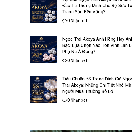
Đầu Tư Thông Minh Cho Bộ Sưu T
Trang Sức Bền Vững?
0 Nhận xét
Ngọc Trai Akoya Ánh Hồng Hay Án
Bạc: Lựa Chọn Nào Tôn Vinh Làn D
Phụ Nữ Á Đông?
0 Nhận xét
Tiêu Chuẩn 5S Trong Định Giá Ngọ
Trai Akoya: Những Chi Tiết Nhỏ Mà
Người Mua Thường Bỏ Lỡ
0 Nhận xét