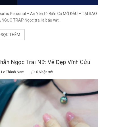
arl is Personal – An Yên từ Biển Cả MỞ ĐẦU – TẠI SAO
 NGỌC TRAI? Ngọc trai là báu vật...
ĐỌC THÊM
hẫn Ngọc Trai Nữ: Vẻ Đẹp Vĩnh Cửu
Le Thành Nam
0 Nhận xét