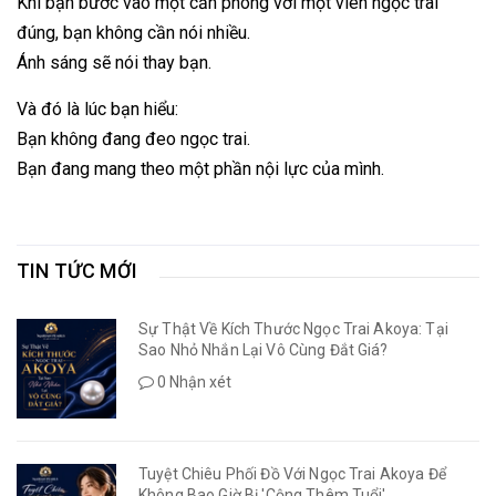
Khi bạn bước vào một căn phòng với một viên ngọc trai
đúng, bạn không cần nói nhiều.
Ánh sáng sẽ nói thay bạn.
Và đó là lúc bạn hiểu:
Bạn không đang đeo ngọc trai.
Bạn đang mang theo một phần nội lực của mình.
TIN TỨC MỚI
Sự Thật Về Kích Thước Ngọc Trai Akoya: Tại
Sao Nhỏ Nhắn Lại Vô Cùng Đắt Giá?
0 Nhận xét
Tuyệt Chiêu Phối Đồ Với Ngọc Trai Akoya Để
Không Bao Giờ Bị 'Cộng Thêm Tuổi'