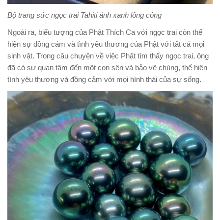
Bộ trang sức ngọc trai Tahiti ánh xanh lông công
Ngoài ra, biểu tượng của Phật Thích Ca với ngọc trai còn thể
hiện sự đồng cảm và tình yêu thương của Phật với tất cả mọi
sinh vật. Trong câu chuyện về việc Phật tìm thấy ngọc trai, ông
đã có sự quan tâm đến một con sên và bảo vệ chúng, thể hiện
tình yêu thương và đồng cảm với mọi hình thái của sự sống.