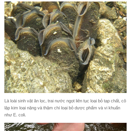
Là loài sinh vật ăn lọc, trai nước ngọt liên tục loại bỏ tạp chất, cô
lập kim loại nặng và thậm chí loại bỏ dược phẩm và vi khuẩn
như E. coli.