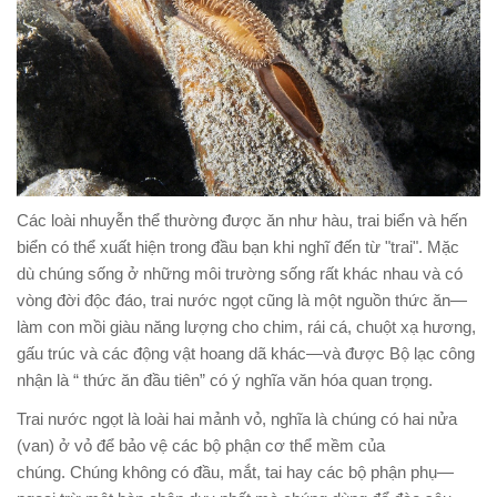
Các loài nhuyễn thể thường được ăn như hàu, trai biển và hến
biển có thể xuất hiện trong đầu bạn khi nghĩ đến từ "trai". Mặc
dù chúng sống ở những môi trường sống rất khác nhau và có
vòng đời độc đáo, trai nước ngọt cũng là một nguồn thức ăn
—
làm con mồi giàu năng lượng cho chim, rái cá, chuột xạ hương,
gấu trúc và các động vật hoang dã khác
—và được Bộ lạc công
nhận là “ thức ăn đầu tiên” có ý nghĩa văn hóa quan trọng.
Trai nước ngọt là loài hai mảnh vỏ, nghĩa là chúng có hai nửa
(van) ở vỏ để bảo vệ các bộ phận cơ thể mềm của
chúng. Chúng không có đầu, mắt, tai hay các bộ phận phụ
—