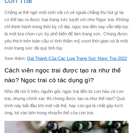
con Trai
Chẳng ai thể ngờ một sinh vật có vẻ ngoài chẳng thu hút gì lại
có thể tạo ra được loại trang sức tuyệt vời như Ngọc trai. Không
chỉ thịnh hành trong thời kỳ cổ đại, ngọc trai đến nay vẫn tiếp tục
là một lựa chọn cực kỳ phổ biến để làm trang sức. Chúng được
yêu thích trên toàn cầu vì tính thẩm mỹ vượt thời gian và là một
món trang sức đá quý tinh túy.
Xem thêm:
Giá Thành Của Các Loại Trang Sức Ngọc Trai 2022
Cách viên ngọc trai được tạo ra như thế
nào? Ngọc trai có tác dụng gì?
Như đã nói ở trên, nguồn gốc ngọc trai đến từ con hàu và con
trai, nhưng chính xác thì chúng được tạo ra như thế nào? Quá
trình này bắt đầu khi một vật thể, hay còn gọi là chất gây kích
ứng, lọt vào bên trong nhuyễn thể của con trai.