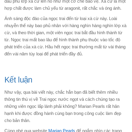
đầu phủ lớp xà cừ lên nó như một cơ chế bảo vệ. Xà cừ là một
hợp chất được làm chủ yếu từ aragonit, rất chắc và óng ánh.
Ánh sáng độc đáo của ngọc trai đến từ loại xà cừ này. Loài
nhuyễn thể này bao phủ nhân với hàng nghìn hàng nghìn lớp xà
cừ, và theo thời gian, một viên ngọc trai bắt đầu hình thành từ
từ. Ngọc trai mất bao lâu để hình thành phụ thuộc vào tốc độ
phát triển của xà cừ. Hầu hết ngọc trai thường mất từ ​​vài tháng
đến vài năm tùy loại để phát triển đầy đủ.
Kết luận
Như vậy, qua bài viết này, chắc hẳn bạn đã biết thêm nhiều
thông tin thú vị về Trai ngọc nước ngọt và cách chúng tạo ra
những viên ngọc lấp lánh phải không? Marian Pearls rất hân
hạnh khi được đồng hành cùng bạn trong công cuộc làm đẹp
cho bản thân.
Cùng ghé qua website
Marian Pearls
để ngắm nhìn các trang