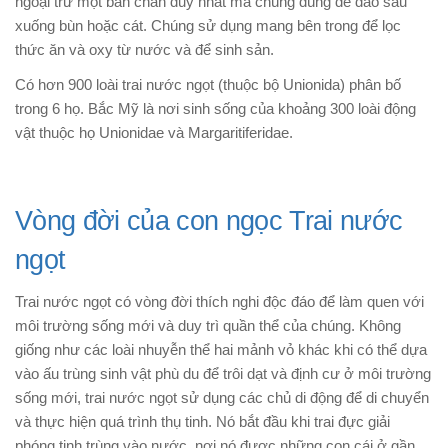
ngoại trừ một bàn chân duy nhất mà chúng dùng để đào sâu
xuống bùn hoặc cát. Chúng sử dụng mang bên trong để lọc
thức ăn và oxy từ nước và để sinh sản.
Có hơn 900 loài trai nước ngọt (thuộc bộ Unionida) phân bố
trong 6 họ. Bắc Mỹ là nơi sinh sống của khoảng 300 loài động
vật thuộc họ Unionidae và Margaritiferidae.
Vòng đời của con ngọc Trai nước
ngọt
Trai nước ngọt có vòng đời thích nghi độc đáo để làm quen với
môi trường sống mới và duy trì quần thể của chúng. Không
giống như các loài nhuyễn thể hai mảnh vỏ khác khi có thể dựa
vào ấu trùng sinh vật phù du để trôi dạt và định cư ở môi trường
sống mới, trai nước ngọt sử dụng các chủ di động để di chuyển
và thực hiện quá trình thụ tinh. Nó bắt đầu khi trai đực giải
phóng tinh trùng vào nước, nơi nó được những con cái ở gần