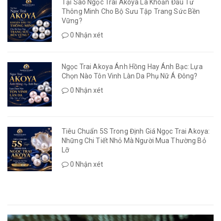
Tại Sao Ngọc Trai Akoya Là Khoản Đầu Tư
Thông Minh Cho Bộ Sưu Tập Trang Sức Bền
Vững?
0 Nhận xét
Ngọc Trai Akoya Ánh Hồng Hay Ánh Bạc: Lựa
Chọn Nào Tôn Vinh Làn Da Phụ Nữ Á Đông?
0 Nhận xét
Tiêu Chuẩn 5S Trong Định Giá Ngọc Trai Akoya:
Những Chi Tiết Nhỏ Mà Người Mua Thường Bỏ
Lỡ
0 Nhận xét