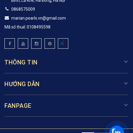
Bình, La Khê, Hà Đông, Hà Nội
0868575009
marian.pearls.vn@gmail.com
Mã số thuế: 0108495598
THÔNG TIN
HƯỚNG DẪN
FANPAGE