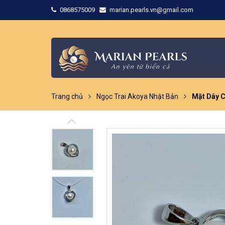
0868575009
marian.pearls.vn@gmail.com
Trang chủ
Ngọc Trai Akoya Nhật Bản
Mặt Dây C