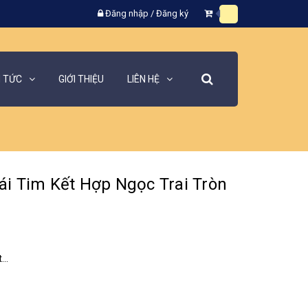
Đăng nhập
/
Đăng ký
N TỨC
GIỚI THIỆU
LIÊN HỆ
ái Tim Kết Hợp Ngọc Trai Tròn
..