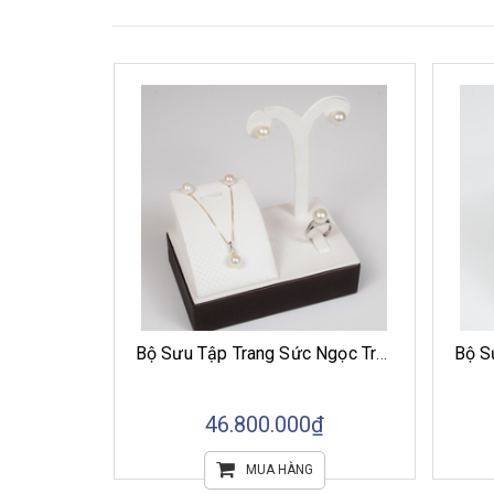
Bộ Sưu Tập Trang Sức Ngọc Trai Akoya Vẻ Đẹp Thuần Khiết
Bộ Sưu Tập Trang Sức Ngọc Trai Akoya Tinh Hoa Ánh Ngọc
₫
46.800.000₫
MUA HÀNG