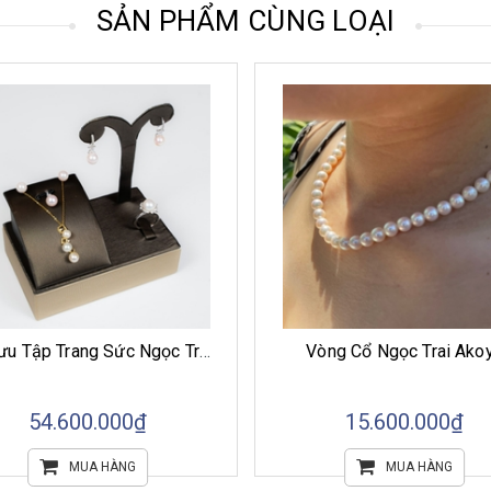
SẢN PHẨM CÙNG LOẠI
Bộ Sưu Tập Trang Sức Ngọc Trai Akoya Ánh Sáng Biển Khơi
Vòng Cổ Ngọc Trai Ako
54.600.000₫
15.600.000₫
MUA HÀNG
MUA HÀNG