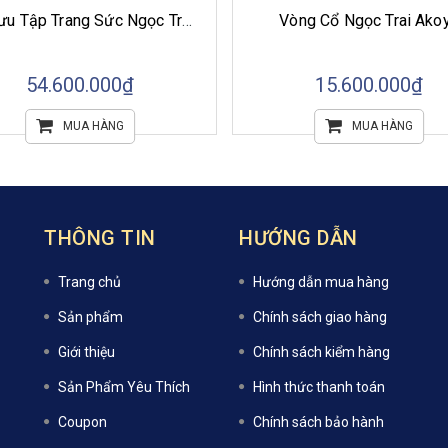
Bộ Sưu Tập Trang Sức Ngọc Trai Akoya Ánh Sáng Biển Khơi
Vòng Cổ Ngọc Trai Ako
54.600.000₫
15.600.000₫
MUA HÀNG
MUA HÀNG
THÔNG TIN
HƯỚNG DẪN
Trang chủ
Hướng dẫn mua hàng
Sản phẩm
Chính sách giao hàng
Giới thiệu
Chính sách kiểm hàng
Sản Phẩm Yêu Thích
Hình thức thanh toán
Coupon
Chính sách bảo hành