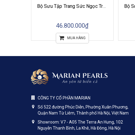
Bộ Sưu Tập Trang Sức Ngọc Trai Akoya Vẻ Đẹp Thuần Khiết
Bộ Sưu Tập Trang Sức Ngọc Trai Akoya Tinh Hoa Ánh Ngọc
₫
46.800.000₫
MUA HÀNG
CÔNG TY CỔ PHẦN MARIAN
Số 522 đường Phúc Diễn, Phường Xuân Phương,
Quận Nam Từ Liêm, Thành phố Hà Nội, Việt Nam
Showroom: V7 - A05 The Terra An Hưng, 102
Nguyễn Thanh Bình, La Khê, Hà Đông, Hà Nội