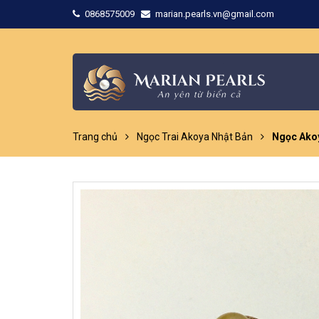
0868575009
marian.pearls.vn@gmail.com
Trang chủ
Ngọc Trai Akoya Nhật Bản
Ngọc Ako