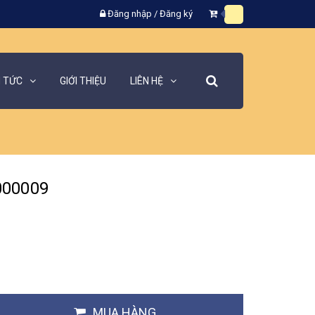
Đăng nhập
/
Đăng ký
N TỨC
GIỚI THIỆU
LIÊN HỆ
000009
MUA HÀNG