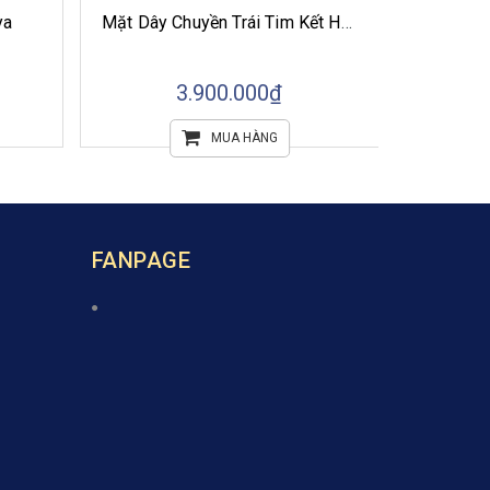
ya
Mặt Dây Chuyền Trái Tim Kết Hợp Ngọc Trai Tròn Trắng Akoya
3.900.000₫
MUA HÀNG
FANPAGE