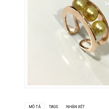
MÔ TẢ
TAGS
NHẬN XÉT