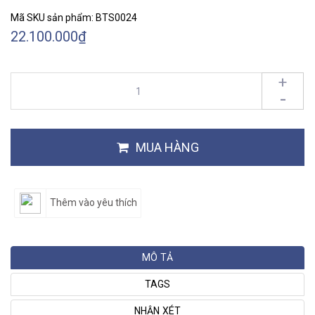
Mã SKU sản phẩm:
BTS0024
22.100.000₫
+
-
MUA HÀNG
Thêm vào yêu thích
MÔ TẢ
TAGS
NHẬN XÉT