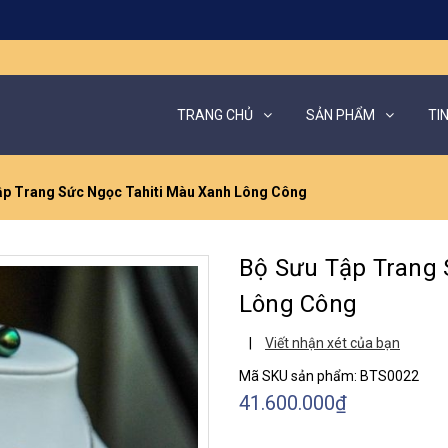
TRANG CHỦ
SẢN PHẨM
TI
ập Trang Sức Ngọc Tahiti Màu Xanh Lông Công
Bộ Sưu Tập Trang 
Lông Công
|
Viết nhận xét của bạn
Mã SKU sản phẩm:
BTS0022
41.600.000₫