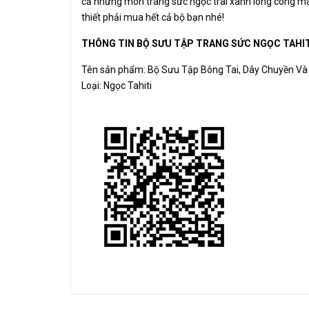
cả những món trang sức ngọc trai xanh lông công mà
thiết phải mua hết cả bộ bạn nhé!
THÔNG TIN BỘ SƯU TẬP TRANG SỨC NGỌC TAHI
Tên sản phẩm: Bộ Sưu Tập Bông Tai, Dây Chuyền Và
Loại: Ngọc Tahiti