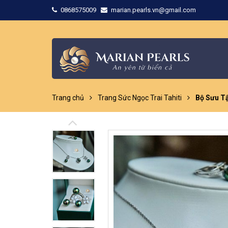
0868575009
marian.pearls.vn@gmail.com
Trang chủ
Trang Sức Ngọc Trai Tahiti
Bộ Sưu T