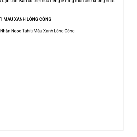
 bạn cần. Bạn có thể mua riêng lẻ từng món chứ không nhất
TI MÀU XANH LÔNG CÔNG
 Nhẫn Ngọc Tahiti Màu Xanh Lông Công