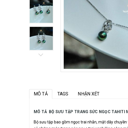
MÔ TẢ
TAGS
NHẬN XÉT
MÔ TẢ BỘ SƯU TẬP TRANG SỨC NGỌC TAHITI
Bộ sưu tập bao gồm ngọc trai nhẫn, mặt dây chuyền 