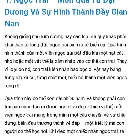
1. Ngọc Trai – Món Quà Từ Đại
Dương Và Sự Hình Thành Đầy Gian
Nan
Không giống như kim cương hay các loại đá quý khác phải
khai thác từ lòng đất, ngọc trai sinh ra từ biển cả. Quá trình
hình thành của một viên ngọc trai bắt đầu khi một hạt cát
nhỏ hoặc một vật thể lạ xâm nhập vào cơ thể con trai. Thay
vì loại bỏ nó, con trai kiên nhẫn bao bọc dị vật này bằng
từng lớp xà cừ, từng chút một, biến nó thành một viên ngọc
rạng rỡ.
Quá trình này có thể kéo dài nhiều năm, và không phải con
trai nào cũng tạo ra được ngọc trai đẹp. Chính vì thế, mỗi
viên ngọc trai mang trong mình một câu chuyện về sự chịu
đựng, biến đau thương thành vẻ đẹp – một triết lý mà con
người có thể học hỏi. Khi đeo một chiếc nhẫn ngọc trai, ta