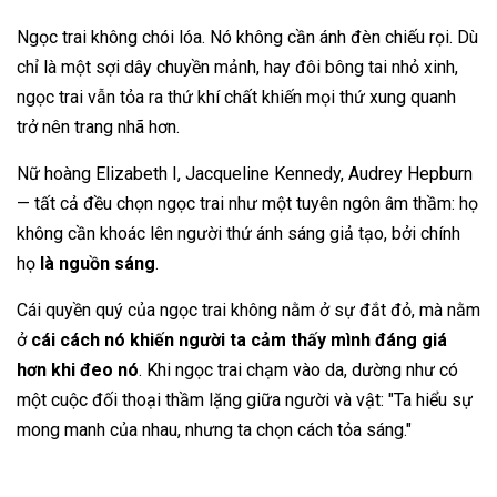
Ngọc trai không chói lóa. Nó không cần ánh đèn chiếu rọi. Dù
chỉ là một sợi dây chuyền mảnh, hay đôi bông tai nhỏ xinh,
ngọc trai vẫn tỏa ra thứ khí chất khiến mọi thứ xung quanh
trở nên trang nhã hơn.
Nữ hoàng Elizabeth I, Jacqueline Kennedy, Audrey Hepburn
— tất cả đều chọn ngọc trai như một tuyên ngôn âm thầm: họ
không cần khoác lên người thứ ánh sáng giả tạo, bởi chính
họ
là nguồn sáng
.
Cái quyền quý của ngọc trai không nằm ở sự đắt đỏ, mà nằm
ở
cái cách nó khiến người ta cảm thấy mình đáng giá
hơn khi đeo nó
. Khi ngọc trai chạm vào da, dường như có
một cuộc đối thoại thầm lặng giữa người và vật: "Ta hiểu sự
mong manh của nhau, nhưng ta chọn cách tỏa sáng."