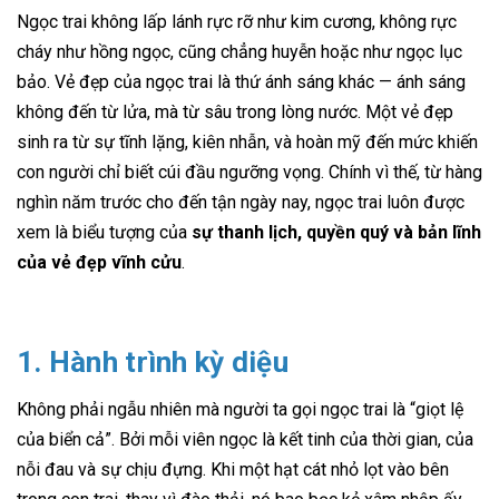
Ngọc trai không lấp lánh rực rỡ như kim cương, không rực
cháy như hồng ngọc, cũng chẳng huyễn hoặc như ngọc lục
bảo. Vẻ đẹp của ngọc trai là thứ ánh sáng khác — ánh sáng
không đến từ lửa, mà từ sâu trong lòng nước. Một vẻ đẹp
sinh ra từ sự tĩnh lặng, kiên nhẫn, và hoàn mỹ đến mức khiến
con người chỉ biết cúi đầu ngưỡng vọng. Chính vì thế, từ hàng
nghìn năm trước cho đến tận ngày nay, ngọc trai luôn được
xem là biểu tượng của
sự thanh lịch, quyền quý và bản lĩnh
của vẻ đẹp vĩnh cửu
.
1. Hành trình kỳ diệu
Không phải ngẫu nhiên mà người ta gọi ngọc trai là “giọt lệ
của biển cả”. Bởi mỗi viên ngọc là kết tinh của thời gian, của
nỗi đau và sự chịu đựng. Khi một hạt cát nhỏ lọt vào bên