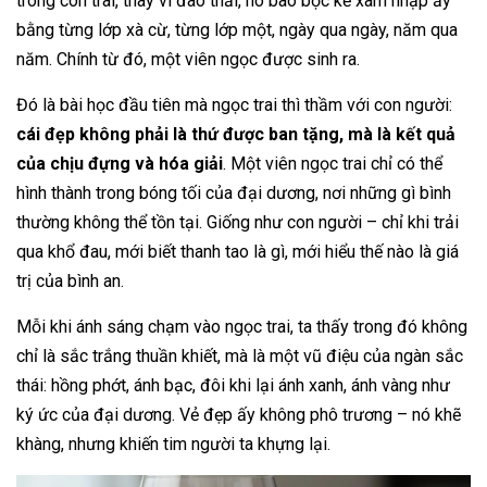
trong con trai, thay vì đào thải, nó bao bọc kẻ xâm nhập ấy
bằng từng lớp xà cừ, từng lớp một, ngày qua ngày, năm qua
năm. Chính từ đó, một viên ngọc được sinh ra.
Đó là bài học đầu tiên mà ngọc trai thì thầm với con người:
cái đẹp không phải là thứ được ban tặng, mà là kết quả
của chịu đựng và hóa giải
. Một viên ngọc trai chỉ có thể
hình thành trong bóng tối của đại dương, nơi những gì bình
thường không thể tồn tại. Giống như con người – chỉ khi trải
qua khổ đau, mới biết thanh tao là gì, mới hiểu thế nào là giá
trị của bình an.
Mỗi khi ánh sáng chạm vào ngọc trai, ta thấy trong đó không
chỉ là sắc trắng thuần khiết, mà là một vũ điệu của ngàn sắc
thái: hồng phớt, ánh bạc, đôi khi lại ánh xanh, ánh vàng như
ký ức của đại dương. Vẻ đẹp ấy không phô trương – nó khẽ
khàng, nhưng khiến tim người ta khựng lại.