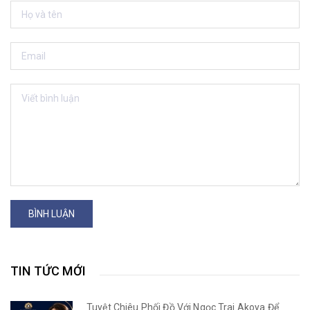
BÌNH LUẬN
TIN TỨC MỚI
Tuyệt Chiêu Phối Đồ Với Ngọc Trai Akoya Để