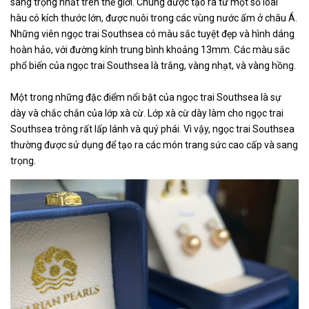
sang trọng nhất trên thế giới. Chúng được tạo ra từ một số loài
hàu có kích thước lớn, được nuôi trong các vùng nước ấm ở châu Á.
Những viên ngọc trai Southsea có màu sắc tuyệt đẹp và hình dáng
hoàn hảo, với đường kính trung bình khoảng 13mm. Các màu sắc
phổ biến của ngọc trai Southsea là trắng, vàng nhạt, và vàng hồng.
Một trong những đặc điểm nổi bật của ngọc trai Southsea là sự
dày và chắc chắn của lớp xà cừ. Lớp xà cừ dày làm cho ngọc trai
Southsea trông rất lấp lánh và quý phái. Vì vậy, ngọc trai Southsea
thường được sử dụng để tạo ra các món trang sức cao cấp và sang
trọng.