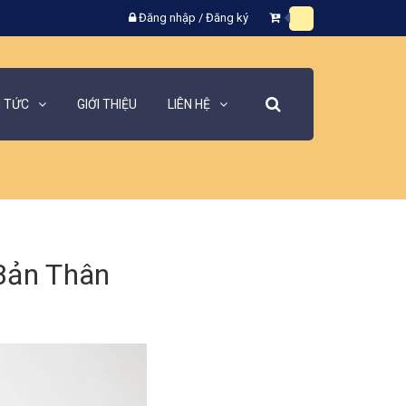
Đăng nhập
/
Đăng ký
N TỨC
GIỚI THIỆU
LIÊN HỆ
 Bản Thân