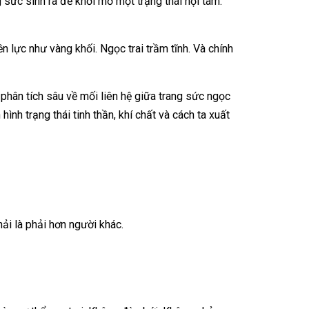
sức sinh ra để khơi mở một trạng thái nội tâm.
 lực như vàng khối. Ngọc trai trầm tĩnh. Và chính
 phân tích sâu về mối liên hệ giữa trang sức ngọc
hình trạng thái tinh thần, khí chất và cách ta xuất
hải là phải hơn người khác.