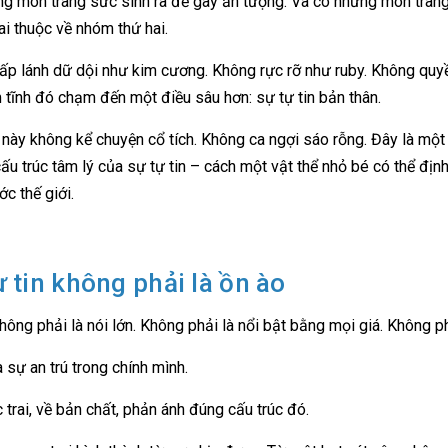
g món trang sức sinh ra để gây ấn tượng. Và có những món trang 
ai thuộc về nhóm thứ hai.
ấp lánh dữ dội như kim cương. Không rực rỡ như ruby. Không quyền
 tĩnh đó chạm đến một điều sâu hơn: sự tự tin bản thân.
t này không kể chuyện cổ tích. Không ca ngợi sáo rỗng. Đây là một
cấu trúc tâm lý của sự tự tin – cách một vật thể nhỏ bé có thể định 
ớc thế giới.
ự tin không phải là ồn ào
không phải là nói lớn. Không phải là nổi bật bằng mọi giá. Không p
à sự an trú trong chính mình.
 trai, về bản chất, phản ánh đúng cấu trúc đó.