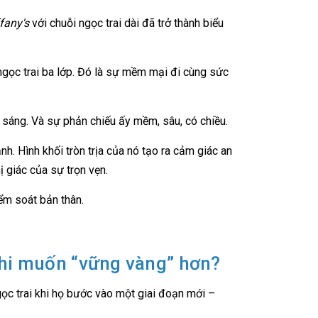
fany's
với chuỗi ngọc trai dài đã trở thành biểu
gọc trai ba lớp. Đó là sự mềm mại đi cùng sức
h sáng. Và sự phản chiếu ấy mềm, sâu, có chiều.
h. Hình khối tròn trịa của nó tạo ra cảm giác an
ị giác của sự trọn vẹn.
ểm soát bản thân.
khi muốn “vững vàng” hơn?
gọc trai khi họ bước vào một giai đoạn mới –