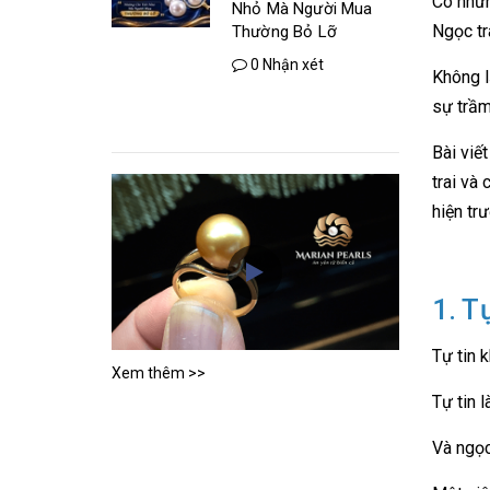
Có nhữn
Nhỏ Mà Người Mua
Ngọc tr
Thường Bỏ Lỡ
0 Nhận xét
Không l
sự trầm
Bài viế
trai và 
hiện trư
1. T
Tự tin 
Xem thêm >>
Tự tin l
Và ngọc