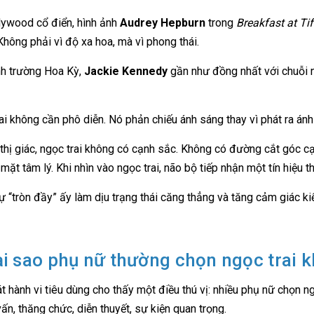
lywood cổ điển, hình ảnh
Audrey Hepburn
trong
Breakfast at Tif
Không phải vì độ xa hoa, mà vì phong thái.
nh trường Hoa Kỳ,
Jackie Kennedy
gần như đồng nhất với chuỗi n
ai không cần phô diễn. Nó phản chiếu ánh sáng thay vì phát ra án
thị giác, ngọc trai không có cạnh sắc. Không có đường cắt góc cạn
mặt tâm lý. Khi nhìn vào ngọc trai, não bộ tiếp nhận một tín hiệu th
ự “tròn đầy” ấy làm dịu trạng thái căng thẳng và tăng cảm giác ki
ại sao phụ nữ thường chọn ngọc trai 
t hành vi tiêu dùng cho thấy một điều thú vị: nhiều phụ nữ chọn n
ấn, thăng chức, diễn thuyết, sự kiện quan trọng.