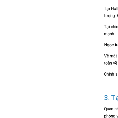
Tại Hol
tượng. 
Tại chí
mạnh.
Ngọc tr
Về mặt 
toàn về 
Chính s
3. T
Quan sá
phỏng v