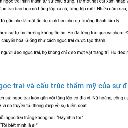
n ngọc trai hình thành từ sự chịu đựng. Từ một hạt cát xâm nhập 
Con trai bao bọc nó bằng lớp xà cừ, từng lớp một. Nhiều năm sau, 
đó gần như là một ẩn dụ sinh học cho sự trưởng thành tâm lý.
hực sự tự tin thường không ồn ào. Họ đã từng trải qua va chạm. Đ
ọ chuyển hóa. Giống như cách ngọc trai được tạo thành.
 người đeo ngọc trai, họ không chỉ đeo một vật trang trí. Họ đeo m
gọc trai và cấu trúc thẩm mỹ của sự đ
ịch sử, ngọc trai luôn gắn với tầng lớp có địa vị. Nữ hoàng, công 
 vì nó truyền tải thông điệp về sự kiểm soát.
i ngọc trai trắng không nói: “Hãy nhìn tôi.”
“Tôi biết mình là ai.”