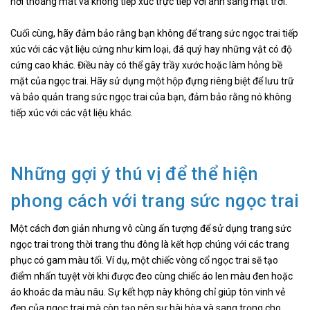
nơi thoáng mát và không tiếp xúc trực tiếp với ánh sáng mặt trời.
Cuối cùng, hãy đảm bảo rằng bạn không để trang sức ngọc trai tiếp
xúc với các vật liệu cứng như kim loại, đá quý hay những vật có độ
cứng cao khác. Điều này có thể gây trầy xước hoặc làm hỏng bề
mặt của ngọc trai. Hãy sử dụng một hộp đựng riêng biệt để lưu trữ
và bảo quản trang sức ngọc trai của bạn, đảm bảo rằng nó không
tiếp xúc với các vật liệu khác.
Những gợi ý thú vị để thể hiện
phong cách với trang sức ngọc trai
Một cách đơn giản nhưng vô cùng ấn tượng để sử dụng trang sức
ngọc trai trong thời trang thu đông là kết hợp chúng với các trang
phục có gam màu tối. Ví dụ, một chiếc vòng cổ ngọc trai sẽ tạo
điểm nhấn tuyệt vời khi được đeo cùng chiếc áo len màu đen hoặc
áo khoác da màu nâu. Sự kết hợp này không chỉ giúp tôn vinh vẻ
đẹp của ngọc trai mà còn tạo nên sự hài hòa và sang trọng cho