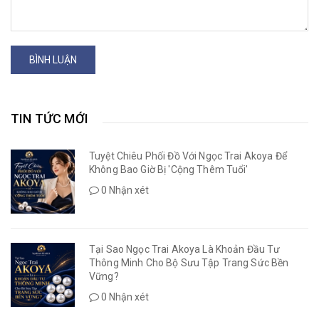
BÌNH LUẬN
TIN TỨC MỚI
Tuyệt Chiêu Phối Đồ Với Ngọc Trai Akoya Để
Không Bao Giờ Bị 'Cộng Thêm Tuổi'
0 Nhận xét
Tại Sao Ngọc Trai Akoya Là Khoản Đầu Tư
Thông Minh Cho Bộ Sưu Tập Trang Sức Bền
Vững?
0 Nhận xét