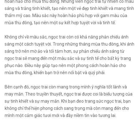
hoàn hảo cho mùa thu đông. Những viên ngọc trai tự nhiên có màu
sáng và trắng tinh khiết, tạo nên một vẻ đẹp tinh khiết và mang tính
thẩm mỹ cao. Màu sắc này hoàn hảo phù hợp với gam màu của
mùa thu đông, tạo nên một sự kết hợp tuyệt vời và tinh tế.
Không chỉ về màu sắc, ngọc trai còn có khả năng phản chiếu ánh
sáng một cách tuyệt vời. Trong những tháng mùa thu đông, khi ánh
sáng trở nên mờ ảo và tối tăm hơn, sự phản chiếu ánh sáng từ
ngọc trai sẽ mang đến một màu sắc và sự tinh tế cho bất kỳ trang
phục nào. Điều này giúp tạo nên một phong cách hoàn hảo cho
mùa thu đông, khiến bạn trở nên nổi bật và quý phái.
Bên cạnh đó, ngọc trai còn mang trong mình ý nghĩa tốt lành và
may mắn. Theo truyền thuyết, ngọc trai được coi là biểu tượng của
sự tinh khiết và sự may mắn. Khi bạn đeo trang sức ngọc trai, bạn
không chỉ thể hiện phong cách sang trọng mà còn mang đến cho
mình một cảm giác tươi mới và đầy niềm tin vào tương lai.