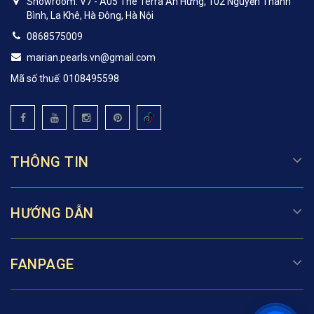
Showroom: V7 - A05 The Terra An Hưng, 102 Nguyễn Thanh
Bình, La Khê, Hà Đông, Hà Nội
0868575009
marian.pearls.vn@gmail.com
Mã số thuế: 0108495598
THÔNG TIN
HƯỚNG DẪN
FANPAGE