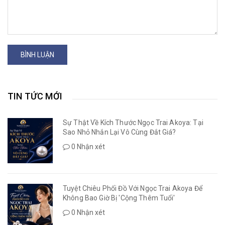
BÌNH LUẬN
TIN TỨC MỚI
Sự Thật Về Kích Thước Ngọc Trai Akoya: Tại
Sao Nhỏ Nhắn Lại Vô Cùng Đắt Giá?
0 Nhận xét
Tuyệt Chiêu Phối Đồ Với Ngọc Trai Akoya Để
Không Bao Giờ Bị 'Cộng Thêm Tuổi'
0 Nhận xét