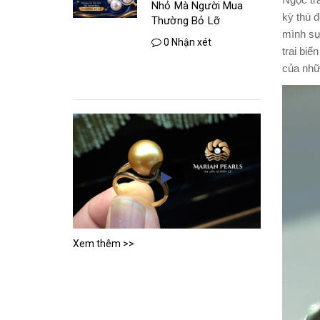
Ngọc tra
Nhỏ Mà Người Mua
kỳ thú đ
Thường Bỏ Lỡ
mình sự 
0 Nhận xét
trai bi
của nhữn
Xem thêm >>