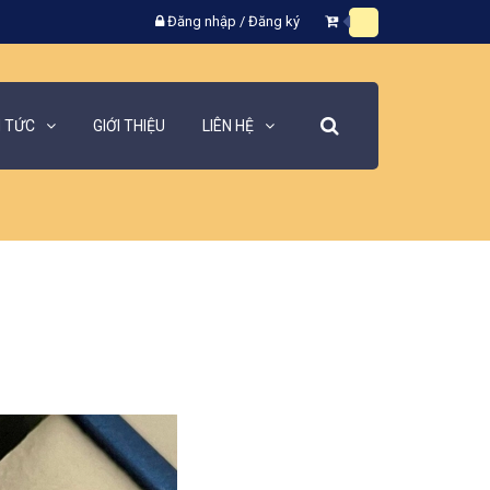
Đăng nhập
/
Đăng ký
N TỨC
GIỚI THIỆU
LIÊN HỆ