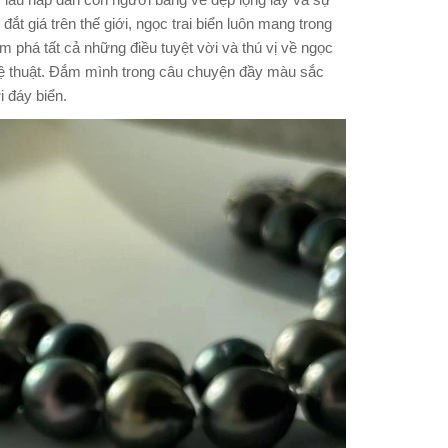
ừ lâu hấp dẫn con người bằng vẻ đẹp lộng lẫy và sự
t giá trên thế giới, ngọc trai biển luôn mang trong
ám phá tất cả những điều tuyệt vời và thú vị về ngọc
nghệ thuật. Đắm mình trong câu chuyện đầy màu sắc
i đáy biển.