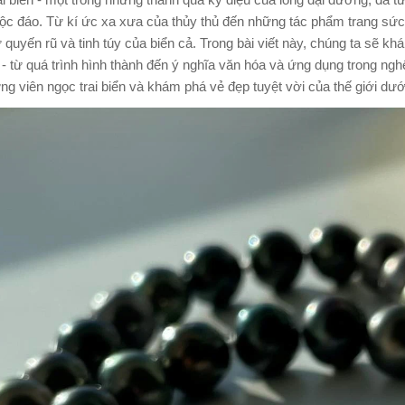
i biển - một trong những thành quả kỳ diệu của lòng đại dương, đã t
ộc đáo. Từ kí ức xa xưa của thủy thủ đến những tác phẩm trang sức đắ
quyến rũ và tinh túy của biển cả. Trong bài viết này, chúng ta sẽ kh
ển - từ quá trình hình thành đến ý nghĩa văn hóa và ứng dụng trong 
g viên ngọc trai biển và khám phá vẻ đẹp tuyệt vời của thế giới dướ