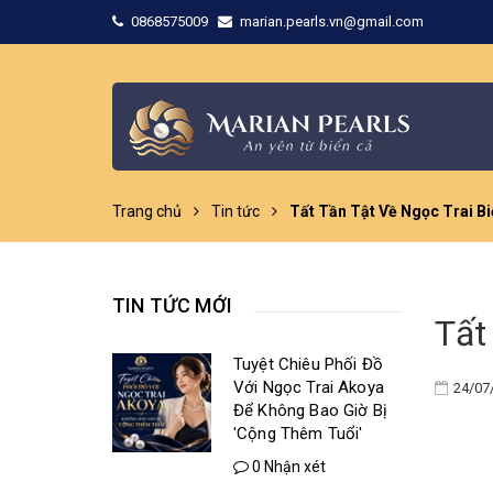
0868575009
marian.pearls.vn@gmail.com
Trang chủ
Tin tức
Tất Tần Tật Về Ngọc Trai B
TIN TỨC MỚI
Tất
Tuyệt Chiêu Phối Đồ
Với Ngọc Trai Akoya
24/07
Để Không Bao Giờ Bị
'Cộng Thêm Tuổi'
0 Nhận xét