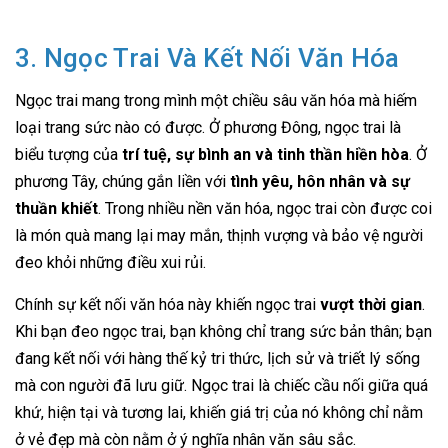
3. Ngọc Trai Và Kết Nối Văn Hóa
Ngọc trai mang trong mình một chiều sâu văn hóa mà hiếm
loại trang sức nào có được. Ở phương Đông, ngọc trai là
biểu tượng của
trí tuệ, sự bình an và tinh thần hiền hòa
. Ở
phương Tây, chúng gắn liền với
tình yêu, hôn nhân và sự
thuần khiết
. Trong nhiều nền văn hóa, ngọc trai còn được coi
là món quà mang lại may mắn, thịnh vượng và bảo vệ người
đeo khỏi những điều xui rủi.
Chính sự kết nối văn hóa này khiến ngọc trai
vượt thời gian
.
Khi bạn đeo ngọc trai, bạn không chỉ trang sức bản thân; bạn
đang kết nối với hàng thế kỷ tri thức, lịch sử và triết lý sống
mà con người đã lưu giữ. Ngọc trai là chiếc cầu nối giữa quá
khứ, hiện tại và tương lai, khiến giá trị của nó không chỉ nằm
ở vẻ đẹp mà còn nằm ở ý nghĩa nhân văn sâu sắc.