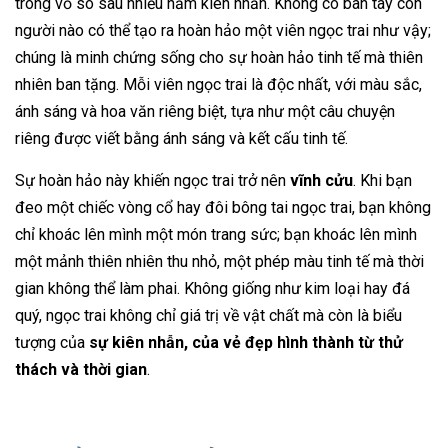
trong vỏ sò sau nhiều năm kiên nhẫn. Không có bàn tay con
người nào có thể tạo ra hoàn hảo một viên ngọc trai như vậy;
chúng là minh chứng sống cho sự hoàn hảo tinh tế mà thiên
nhiên ban tặng. Mỗi viên ngọc trai là độc nhất, với màu sắc,
ánh sáng và hoa văn riêng biệt, tựa như một câu chuyện
riêng được viết bằng ánh sáng và kết cấu tinh tế.
Sự hoàn hảo này khiến ngọc trai trở nên
vĩnh cửu
. Khi bạn
đeo một chiếc vòng cổ hay đôi bông tai ngọc trai, bạn không
chỉ khoác lên mình một món trang sức; bạn khoác lên mình
một mảnh thiên nhiên thu nhỏ, một phép màu tinh tế mà thời
gian không thể làm phai. Không giống như kim loại hay đá
quý, ngọc trai không chỉ giá trị về vật chất mà còn là biểu
tượng của
sự kiên nhẫn, của vẻ đẹp hình thành từ thử
thách và thời gian
.