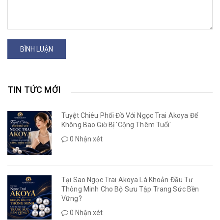
BÌNH LUẬN
TIN TỨC MỚI
Tuyệt Chiêu Phối Đồ Với Ngọc Trai Akoya Để
Không Bao Giờ Bị 'Cộng Thêm Tuổi'
0 Nhận xét
Tại Sao Ngọc Trai Akoya Là Khoản Đầu Tư
Thông Minh Cho Bộ Sưu Tập Trang Sức Bền
Vững?
0 Nhận xét