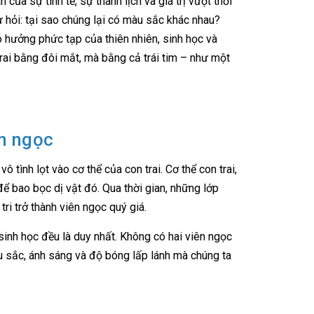
 của sự tinh tế, sự thanh lịch và giá trị vượt thời
tự hỏi: tại sao chúng lại có màu sắc khác nhau?
o hưởng phức tạp của thiên nhiên, sinh học và
trai bằng đôi mắt, mà bằng cả trái tim – như một
ên ngọc
 tình lọt vào cơ thể của con trai. Cơ thể con trai,
để bao bọc dị vật đó. Qua thời gian, những lớp
tri trở thành viên ngọc quý giá.
 sinh học đều là duy nhất. Không có hai viên ngọc
u sắc, ánh sáng và độ bóng lấp lánh mà chúng ta