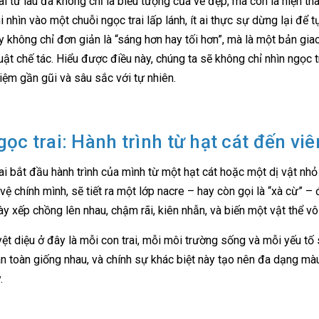
i từ lâu đã không chỉ là biểu tượng của vẻ đẹp, mà còn là hiện thân
i nhìn vào một chuỗi ngọc trai lấp lánh, ít ai thực sự dừng lại để 
y không chỉ đơn giản là “sáng hơn hay tối hơn”, mà là một bản gia
uật chế tác. Hiểu được điều này, chúng ta sẽ không chỉ nhìn ngọc 
hiệm gần gũi và sâu sắc với tự nhiên.
gọc trai: Hành trình từ hạt cát đến vi
i bắt đầu hành trình của mình từ một hạt cát hoặc một dị vật nhỏ vô
vệ chính mình, sẽ tiết ra một lớp nacre – hay còn gọi là “xà cừ” – 
ày xếp chồng lên nhau, chậm rãi, kiên nhẫn, và biến một vật thể vô 
yệt diệu ở đây là mỗi con trai, mỗi môi trường sống và mỗi yếu tố
n toàn giống nhau, và chính sự khác biệt này tạo nên đa dạng mà
.