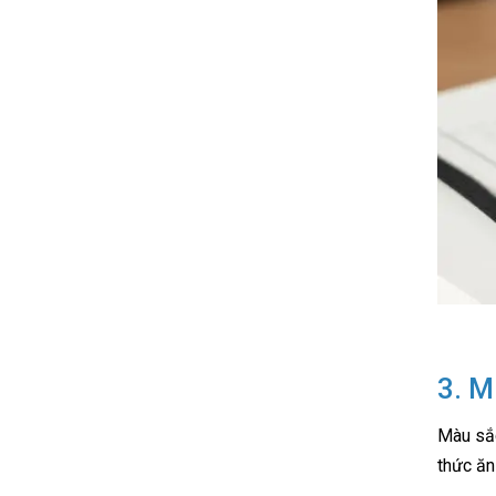
3. M
Màu sắc
thức ăn