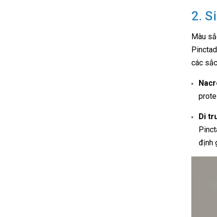
2. S
Màu sắc
Pinctad
các sắc
Nacr
prote
Di tr
Pinct
định 