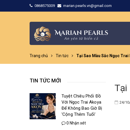
0868575009
marian.pearls.vn@gmail.com
Trang chủ
Tin tức
Tại Sao Màu Sắc Ngọc Trai 
TIN TỨC MỚI
Tại
Tuyệt Chiêu Phối Đồ
Với Ngọc Trai Akoya
24/10
Để Không Bao Giờ Bị
'Cộng Thêm Tuổi'
0 Nhận xét