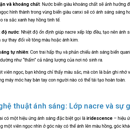
ặn và khoáng chất
: Nước biển giàu khoáng chất sẽ ảnh hưởng đ
ngọc hình thành trong vùng biển giàu canxi sẽ có ánh sáng sáng hơ
ạo ra sắc xanh hay hồng tinh tế.
t độ nước
: Nhiệt độ ổn định giúp nacre xếp lớp đều, tạo nên ánh 
a sự thay đổi về tông màu hoặc ánh kim.
sáng tự nhiên
: Con trai hấp thụ và phản chiếu ánh sáng biển qua
dường như “thấm” cả năng lượng của nơi nó sinh ra.
t viên ngọc, bạn không chỉ thấy màu sắc, mà còn là bản ghi nhớ về
g máy móc hay bàn tay con người nào có thể tái tạo hoàn toàn.
ghệ thuật ánh sáng: Lớp nacre và sự 
ai có một hiệu ứng ánh sáng đặc biệt gọi là
iridescence
– hiệu ứ
g một viên ngọc nhìn ở góc này có thể ánh lên màu hồng, góc khác 