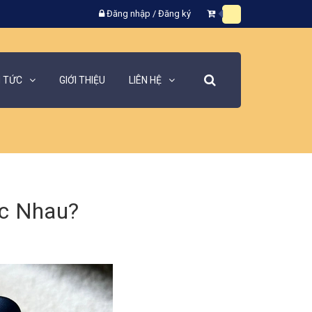
Đăng nhập
/
Đăng ký
N TỨC
GIỚI THIỆU
LIÊN HỆ
ác Nhau?