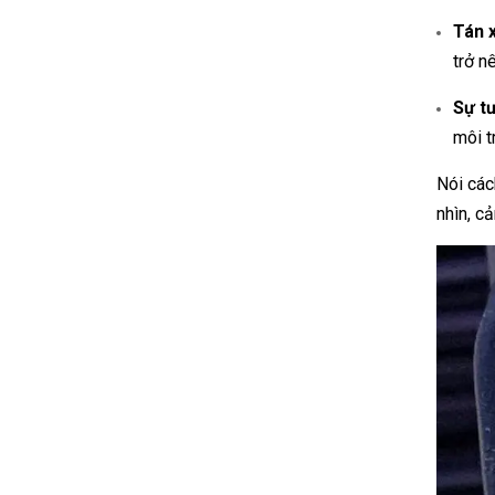
Tán 
trở n
Sự t
môi t
Nói các
nhìn, c