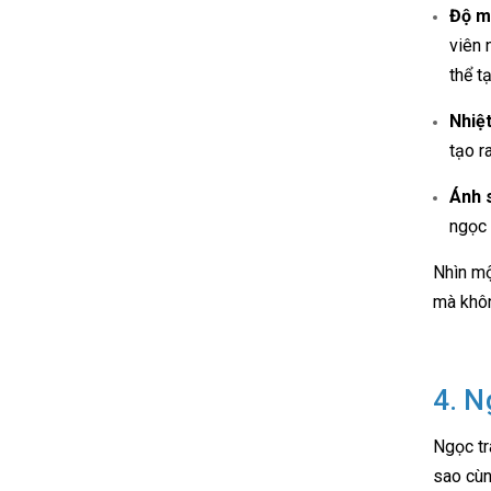
Độ m
viên 
thể t
Nhiệ
tạo r
Ánh 
ngọc 
Nhìn mộ
mà khôn
4. N
Ngọc tr
sao cùn