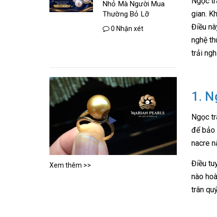
Ngọc tra
Nhỏ Mà Người Mua
gian. Kh
Thường Bỏ Lỡ
Điều nà
0 Nhận xét
nghệ th
trải ng
1. N
Ngọc tra
để bảo 
nacre n
Điều tu
Xem thêm >>
nào hoà
trân quý