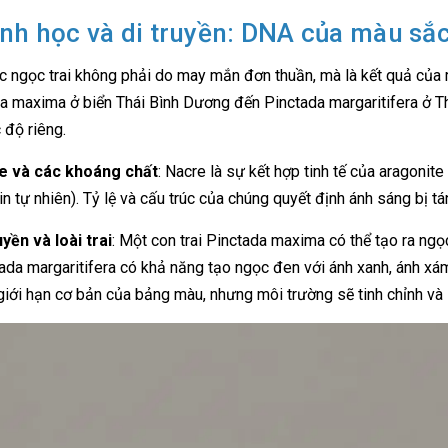
inh học và di truyền: DNA của màu sắ
 ngọc trai không phải do may mắn đơn thuần, mà là kết quả của một 
a maxima ở biển Thái Bình Dương đến Pinctada margaritifera ở T
 độ riêng.
e và các khoáng chất
: Nacre là sự kết hợp tinh tế của aragonit
in tự nhiên). Tỷ lệ và cấu trúc của chúng quyết định ánh sáng bị t
uyền và loài trai
: Một con trai Pinctada maxima có thể tạo ra ngọ
ada margaritifera có khả năng tạo ngọc đen với ánh xanh, ánh xám
giới hạn cơ bản của bảng màu, nhưng môi trường sẽ tinh chỉnh và