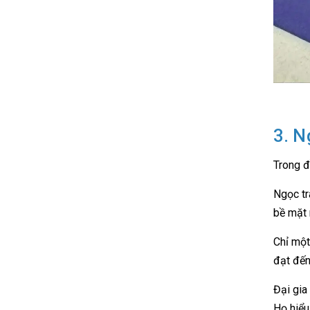
3. N
Trong đầ
Ngọc tr
bề mặt 
Chỉ một
đạt đến
Đại gia 
Họ hiểu