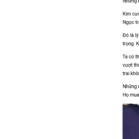
Nhưng n
Kim cươ
Ngọc tr
Đó là l
trọng. 
Ta có t
vượt th
trai kh
Những n
Họ mua 