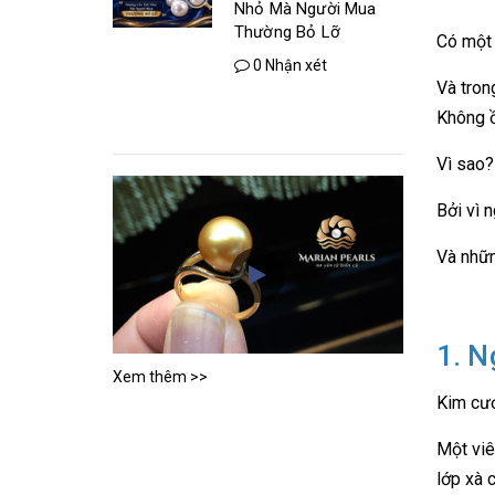
Nhỏ Mà Người Mua
Thường Bỏ Lỡ
Có một 
0 Nhận xét
Và tron
Không ồ
Vì sao?
Bởi vì 
Và nhữn
1. N
Xem thêm >>
Kim cươ
Một viê
lớp xà 