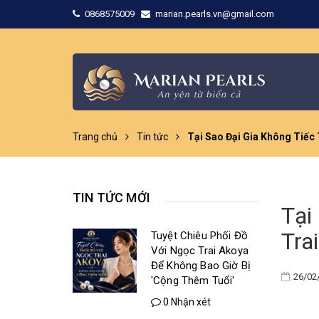
0868575009
marian.pearls.vn@gmail.com
Trang chủ
Tin tức
Tại Sao Đại Gia Không Tiếc
TIN TỨC MỚI
Tại
Tra
Tuyệt Chiêu Phối Đồ
Với Ngọc Trai Akoya
Để Không Bao Giờ Bị
26/02
'Cộng Thêm Tuổi'
0 Nhận xét