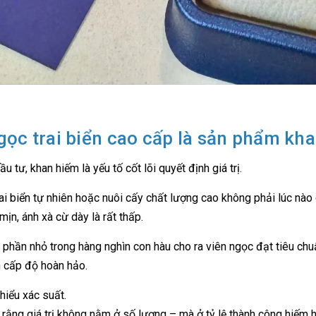
gọc trai biển cao cấp là sản phẩm kh
u tư, khan hiếm là yếu tố cốt lõi quyết định giá trị.
ai biển tự nhiên hoặc nuôi cấy chất lượng cao không phải lúc nào 
mịn, ánh xà cừ dày là rất thấp.
 phần nhỏ trong hàng nghìn con hàu cho ra viên ngọc đạt tiêu chu
 cấp độ hoàn hảo.
hiểu xác suất.
 rằng giá trị không nằm ở số lượng – mà ở tỷ lệ thành công hiếm h