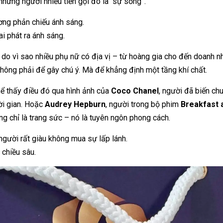
hững người nhiều tiền gọi đó là “sự sống”.
ng phản chiếu ánh sáng.
ai phát ra ánh sáng.
ý do vì sao nhiều phụ nữ có địa vị – từ hoàng gia cho đến doanh n
Không phải để gây chú ý. Mà để khẳng định một tầng khí chất.
hể thấy điều đó qua hình ảnh của
Coco Chanel
, người đã biến chu
ời gian. Hoặc
Audrey Hepburn
, người trong bộ phim
Breakfast a
ông chỉ là trang sức – nó là tuyên ngôn phong cách.
gười rất giàu không mua sự lấp lánh.
chiều sâu.