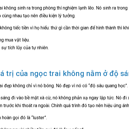
ai không sinh ra trong phòng thí nghiệm lạnh lẽo. Nó sinh ra tro
ộ cùng nhau tạo nên điều kiện lý tưởng.
không tiếc tiền vì họ hiểu: thứ gì cần thời gian để hình thành thì kh
g mua vật liệu.
sự tích lũy của tự nhiên.
iá trị của ngọc trai không nằm ở độ s
ai đẹp không chỉ vì nó bóng. Nó đẹp vì nó có “độ sâu quang học”.
 sáng đi vào bề mặt xà cừ, nó không phản xạ ngay lập tức. Nó đi x
ần trước khi thoát ra ngoài. Chính quá trình đó tạo nên hiệu ứng án
 hoàn gọi đó là “luster”.