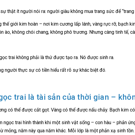
sự thật ít người nói ra: người giàu không mua trang sức để “trang t
g thế giới kim hoàn – nơi kim cương lấp lánh, vàng rực rỡ, bạch kim
n ào, không chói chang, không phô trương. Nhưng càng tinh tế, càng
ngọc trai không phải là thứ được tạo ra. Nó được sinh ra.
g người thực sự có tiền hiểu rất rõ sự khác biệt đó.
gọc trai là tài sản của thời gian – khô
ng có thể được cắt gọt. Vàng có thể được nấu chảy. Bạch kim có 
n ngọc trai hình thành khi một sinh vật sống – con hàu – phản ứn
cừ mỏng, năm này qua năm khác. Mỗi lớp là một phản xạ sinh tồn. M