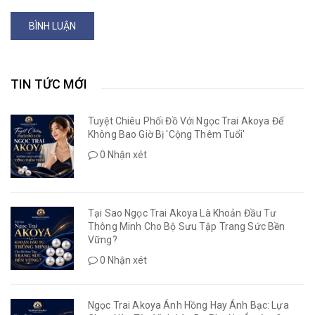
BÌNH LUẬN
TIN TỨC MỚI
Tuyệt Chiêu Phối Đồ Với Ngọc Trai Akoya Để
Không Bao Giờ Bị 'Cộng Thêm Tuổi'
0 Nhận xét
Tại Sao Ngọc Trai Akoya Là Khoản Đầu Tư
Thông Minh Cho Bộ Sưu Tập Trang Sức Bền
Vững?
0 Nhận xét
Ngọc Trai Akoya Ánh Hồng Hay Ánh Bạc: Lựa