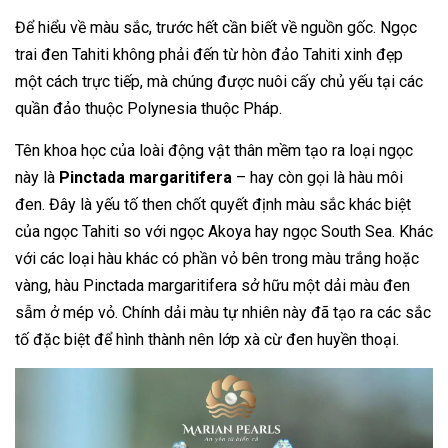
Để hiểu về màu sắc, trước hết cần biết về nguồn gốc. Ngọc
trai đen Tahiti không phải đến từ hòn đảo Tahiti xinh đẹp
một cách trực tiếp, mà chúng được nuôi cấy chủ yếu tại các
quần đảo thuộc Polynesia thuộc Pháp.
Tên khoa học của loài động vật thân mềm tạo ra loại ngọc
này là
Pinctada margaritifera
– hay còn gọi là hàu môi
đen. Đây là yếu tố then chốt quyết định màu sắc khác biệt
của ngọc Tahiti so với ngọc Akoya hay ngọc South Sea. Khác
với các loại hàu khác có phần vỏ bên trong màu trắng hoặc
vàng, hàu Pinctada margaritifera sở hữu một dải màu đen
sẫm ở mép vỏ. Chính dải màu tự nhiên này đã tạo ra các sắc
tố đặc biệt để hình thành nên lớp xà cừ đen huyền thoại.