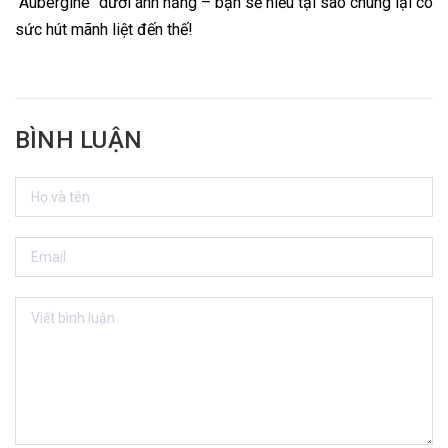
"Aubergine" dưới ánh nắng – bạn sẽ hiểu tại sao chúng lại có
sức hút mãnh liệt đến thế!
BÌNH LUẬN