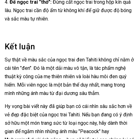
4.
Để ngọc trai "thở":
Đừng cất ngọc trai trong hộp kín quá
lâu. Ngọc trai cần độ ẩm từ không khí để giữ được độ bóng
và sắc màu tự nhiên.
Kết luận
Sự thật về màu sắc của ngọc trai đen Tahiti không chỉ nằm ở
cái tên "đen". Đó là một dải màu vô tận, là tác phẩm nghệ
thuật kỳ công của mẹ thiên nhiên và loài hàu môi đen quý
hiếm. Mỗi viên ngọc là một bản thể duy nhất, mang trong
mình những ánh màu từ đại dương sâu thẳm.
Hy vọng bài viết này đã giúp bạn có cái nhìn sâu sắc hơn về
vẻ đẹp đặc biệt của ngọc trai Tahiti. Nếu bạn đang có ý định
sở hữu một món trang sức từ loại ngọc này, hãy dành thời
gian để ngắm nhìn những ánh màu "Peacock" hay