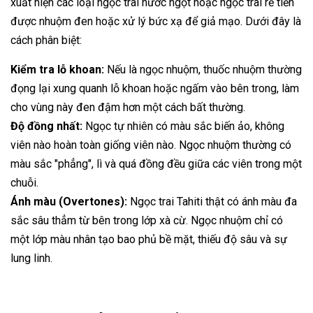
xuất hiện các loại ngọc trai nước ngọt hoặc ngọc trai rẻ tiền
được nhuộm đen hoặc xử lý bức xạ để giả mạo. Dưới đây là
cách phân biệt:
Kiểm tra lỗ khoan:
Nếu là ngọc nhuộm, thuốc nhuộm thường
đọng lại xung quanh lỗ khoan hoặc ngấm vào bên trong, làm
cho vùng này đen đậm hơn một cách bất thường.
Độ đồng nhất:
Ngọc tự nhiên có màu sắc biến ảo, không
viên nào hoàn toàn giống viên nào. Ngọc nhuộm thường có
màu sắc "phẳng", lì và quá đồng đều giữa các viên trong một
chuỗi.
Ánh màu (Overtones):
Ngọc trai Tahiti thật có ánh màu đa
sắc sâu thẳm từ bên trong lớp xà cừ. Ngọc nhuộm chỉ có
một lớp màu nhân tạo bao phủ bề mặt, thiếu độ sâu và sự
lung linh.