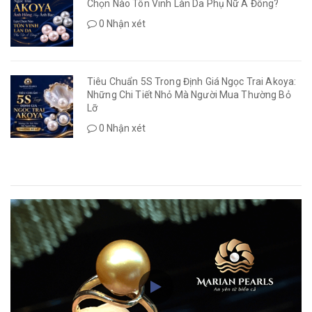
Chọn Nào Tôn Vinh Làn Da Phụ Nữ Á Đông?
0 Nhận xét
Tiêu Chuẩn 5S Trong Định Giá Ngọc Trai Akoya:
Những Chi Tiết Nhỏ Mà Người Mua Thường Bỏ
Lỡ
0 Nhận xét