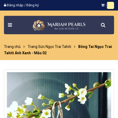
Đăng nhập
/
Đăng ký
Trang chủ
Trang Sức Ngọc Trai Tahiti
Bông Tai Ngọc Trai
Tahiti Ánh Xanh - Mẫu 02