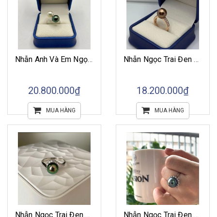
Nhẫn Anh Và Em Ngọc Trai Tahiti Xanh Lông Công 9.5mm Cùng Ngọc Trai Akoya Trắng 8mm
Nhẫn Ngọc Trai Đen Tahiti Ánh Nâu Hồng 11mm Cùng Ổ Vàng Hồng 10k Gắn Đá
20.800.000₫
18.200.000₫
MUA HÀNG
MUA HÀNG
Nhẫn Ngọc Trai Đen Tahiti Xanh Lông Công Vàng 10k Gắn Đá
Nhẫn Ngọc Trai Đen Tahiti Cỡ 12mm Kết Hợp Vàng 10k