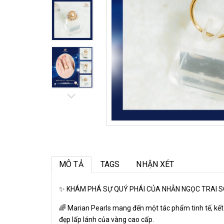
MÔ TẢ
TAGS
NHẬN XÉT
✨ KHÁM PHÁ SỰ QUÝ PHÁI CỦA NHẪN NGỌC TRAI
🌈 Marian Pearls mang đến một tác phẩm tinh tế, kết
đẹp lấp lánh của vàng cao cấp.