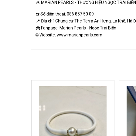
🦪 MARIAN PEARLS - THƯƠNG HIỆU NGỌC TRAI BIỂN
☎️ Số điện thoại: 086 857 50 09
📍 Địa chỉ: Chung cư The Terra An Hưng, La Khê, Hà 
📩 Fanpage: Marian Pearls - Ngọc Trai Biển
🌐 Website:
www.marianpearls.com