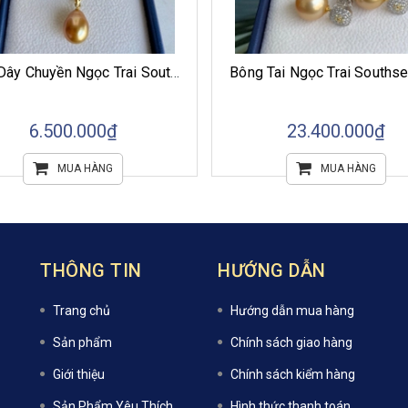
Mặt Dây Chuyền Ngọc Trai Southsea Úc Dáng Giọt Nước Cùng Móc Vàng 10k
6.500.000₫
23.400.000₫
MUA HÀNG
MUA HÀNG
THÔNG TIN
HƯỚNG DẪN
Trang chủ
Hướng dẫn mua hàng
Sản phẩm
Chính sách giao hàng
Giới thiệu
Chính sách kiểm hàng
Sản Phẩm Yêu Thích
Hình thức thanh toán