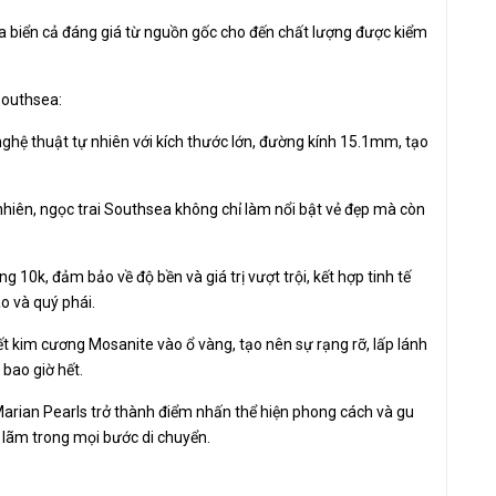
ủa biển cả đáng giá từ nguồn gốc cho đến chất lượng được kiểm
Southsea:
hệ thuật tự nhiên với kích thước lớn, đường kính 15.1mm, tạo
hiên, ngọc trai Southsea không chỉ làm nổi bật vẻ đẹp mà còn
 10k, đảm bảo về độ bền và giá trị vượt trội, kết hợp tinh tế
o và quý phái.
 kim cương Mosanite vào ổ vàng, tạo nên sự rạng rỡ, lấp lánh
bao giờ hết.
arian Pearls trở thành điểm nhấn thể hiện phong cách và gu
 lãm trong mọi bước di chuyển.