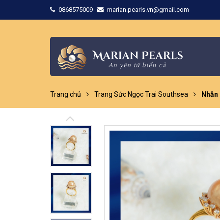
0868575009
marian.pearls.vn@gmail.com
Trang chủ
Trang Sức Ngọc Trai Southsea
Nhẫn 