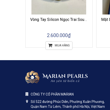
Bộ Sưu Tập Trang Sức Ngọc Trai Southsea Huyền Thoại Đại Dương
Vòng Tay Silicon Ngọc Trai Southsea
₫
2.600.000₫
MUA HÀNG
CÔNG TY CỔ PHẦN MARIAN
Số 522 đường Phúc Diễn, Phường Xuân Phương,
Quận Nam Từ Liêm, Thành phố Hà Nội, Việt Nam