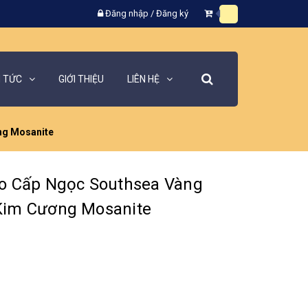
Đăng nhập
/
Đăng ký
N TỨC
GIỚI THIỆU
LIÊN HỆ
ng Mosanite
o Cấp Ngọc Southsea Vàng
Kim Cương Mosanite