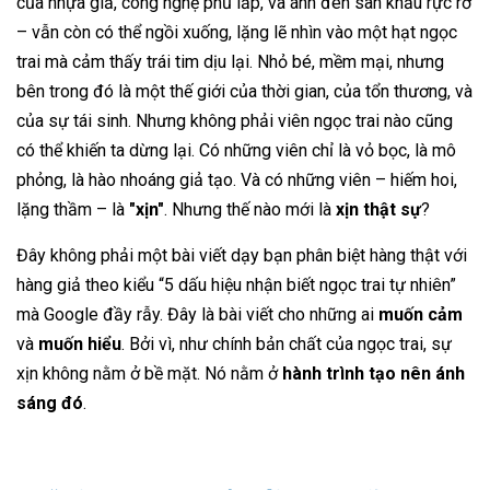
của nhựa giả, công nghệ phủ lấp, và ánh đèn sân khấu rực rỡ
– vẫn còn có thể ngồi xuống, lặng lẽ nhìn vào một hạt ngọc
trai mà cảm thấy trái tim dịu lại. Nhỏ bé, mềm mại, nhưng
bên trong đó là một thế giới của thời gian, của tổn thương, và
của sự tái sinh. Nhưng không phải viên ngọc trai nào cũng
có thể khiến ta dừng lại. Có những viên chỉ là vỏ bọc, là mô
phỏng, là hào nhoáng giả tạo. Và có những viên – hiếm hoi,
lặng thầm – là
"xịn"
. Nhưng thế nào mới là
xịn thật sự
?
Đây không phải một bài viết dạy bạn phân biệt hàng thật với
hàng giả theo kiểu “5 dấu hiệu nhận biết ngọc trai tự nhiên”
mà Google đầy rẫy. Đây là bài viết cho những ai
muốn cảm
và
muốn hiểu
. Bởi vì, như chính bản chất của ngọc trai, sự
xịn không nằm ở bề mặt. Nó nằm ở
hành trình tạo nên ánh
sáng đó
.