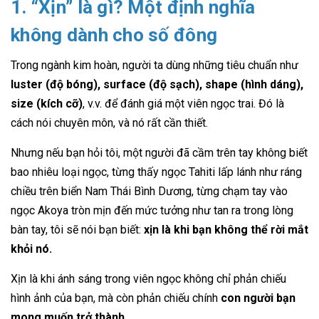
1. “Xịn” là gì? Một định nghĩa
không dành cho số đông
Trong ngành kim hoàn, người ta dùng những tiêu chuẩn như
luster (độ bóng), surface (độ sạch), shape (hình dáng),
size (kích cỡ)
, v.v. để đánh giá một viên ngọc trai. Đó là
cách nói chuyên môn, và nó rất cần thiết.
Nhưng nếu bạn hỏi tôi, một người đã cầm trên tay không biết
bao nhiêu loại ngọc, từng thấy ngọc Tahiti lấp lánh như ráng
chiều trên biển Nam Thái Bình Dương, từng chạm tay vào
ngọc Akoya tròn mịn đến mức tưởng như tan ra trong lòng
bàn tay, tôi sẽ nói bạn biết:
xịn là khi bạn không thể rời mắt
khỏi nó.
Xịn là khi ánh sáng trong viên ngọc không chỉ phản chiếu
hình ảnh của bạn, mà còn phản chiếu chính
con người bạn
mong muốn trở thành
.