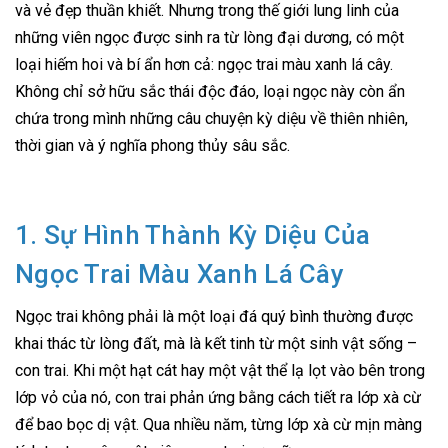
và vẻ đẹp thuần khiết. Nhưng trong thế giới lung linh của
những viên ngọc được sinh ra từ lòng đại dương, có một
loại hiếm hoi và bí ẩn hơn cả: ngọc trai màu xanh lá cây.
Không chỉ sở hữu sắc thái độc đáo, loại ngọc này còn ẩn
chứa trong mình những câu chuyện kỳ diệu về thiên nhiên,
thời gian và ý nghĩa phong thủy sâu sắc.
1. Sự Hình Thành Kỳ Diệu Của
Ngọc Trai Màu Xanh Lá Cây
Ngọc trai không phải là một loại đá quý bình thường được
khai thác từ lòng đất, mà là kết tinh từ một sinh vật sống –
con trai. Khi một hạt cát hay một vật thể lạ lọt vào bên trong
lớp vỏ của nó, con trai phản ứng bằng cách tiết ra lớp xà cừ
để bao bọc dị vật. Qua nhiều năm, từng lớp xà cừ mịn màng