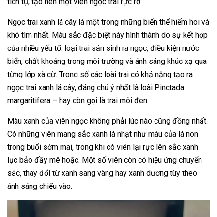
tích tụ, tạo nên một viên ngọc trai rực rỡ.
Ngọc trai xanh lá cây là một trong những biến thể hiếm hoi và
khó tìm nhất. Màu sắc đặc biệt này hình thành do sự kết hợp
của nhiều yếu tố: loại trai sản sinh ra ngọc, điều kiện nước
biển, chất khoáng trong môi trường và ánh sáng khúc xạ qua
từng lớp xà cừ. Trong số các loài trai có khả năng tạo ra
ngọc trai xanh lá cây, đáng chú ý nhất là loài Pinctada
margaritifera – hay còn gọi là trai môi đen.
Màu xanh của viên ngọc không phải lúc nào cũng đồng nhất.
Có những viên mang sắc xanh lá nhạt như màu của lá non
trong buổi sớm mai, trong khi có viên lại rực lên sắc xanh
lục bảo đầy mê hoặc. Một số viên còn có hiệu ứng chuyển
sắc, thay đổi từ xanh sang vàng hay xanh dương tùy theo
ánh sáng chiếu vào.