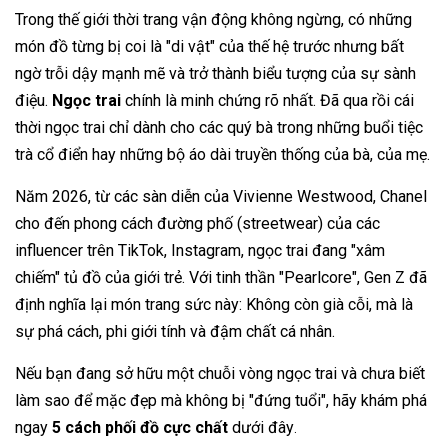
Trong thế giới thời trang vận động không ngừng, có những
món đồ từng bị coi là "di vật" của thế hệ trước nhưng bất
ngờ trỗi dậy mạnh mẽ và trở thành biểu tượng của sự sành
điệu.
Ngọc trai
chính là minh chứng rõ nhất. Đã qua rồi cái
thời ngọc trai chỉ dành cho các quý bà trong những buổi tiệc
trà cổ điển hay những bộ áo dài truyền thống của bà, của mẹ.
Năm 2026, từ các sàn diễn của Vivienne Westwood, Chanel
cho đến phong cách đường phố (streetwear) của các
influencer trên TikTok, Instagram, ngọc trai đang "xâm
chiếm" tủ đồ của giới trẻ. Với tinh thần "Pearlcore", Gen Z đã
định nghĩa lại món trang sức này: Không còn già cỗi, mà là
sự phá cách, phi giới tính và đậm chất cá nhân.
Nếu bạn đang sở hữu một chuỗi vòng ngọc trai và chưa biết
làm sao để mặc đẹp mà không bị "đứng tuổi", hãy khám phá
ngay
5 cách phối đồ cực chất
dưới đây
.