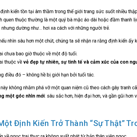
định kiến tồn tại âm thầm trong thế giới trang sức suốt nhiều thậ
h quen thuộc thường là một quý bà mặc áo dài hoặc đầm thanh lịch,
, nhưng dường như… hơi xa cách với những người trẻ.
ếu nhìn sâu hơn một chút, chúng ta sẽ nhận ra rằng định kiến ấy k
ai chưa bao giờ thuộc về một độ tuổi.
ai thuộc về
vẻ đẹp tự nhiên, sự tinh tế và cảm xúc của con ng
g điều đó – không hề bị giới hạn bởi tuổi tác.
t này không nhằm phá vỡ một quan niệm cũ theo cách gây tranh c
ằng một góc nhìn mới
: sâu sắc hơn, hiện đại hơn, và gần gũi hơn
Một Định Kiến Trở Thành “Sự Thật” Tr
ến về ngọc trai thực ra không xuất phát từ bản thân viên ngọc.