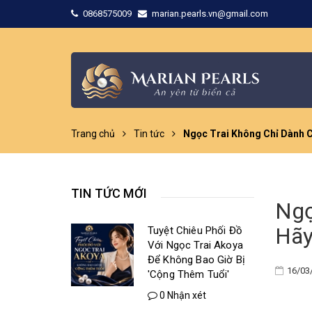
0868575009
marian.pearls.vn@gmail.com
Trang chủ
Tin tức
Ngọc Trai Không Chỉ Dành C
TIN TỨC MỚI
Ngọ
Hãy
Tuyệt Chiêu Phối Đồ
Với Ngọc Trai Akoya
Để Không Bao Giờ Bị
16/03
'Cộng Thêm Tuổi'
0 Nhận xét