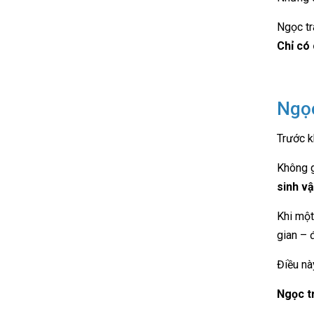
Ngọc tr
Chỉ có 
Ngọc
Trước kh
Không g
sinh v
Khi một
gian – 
Điều nà
Ngọc tr