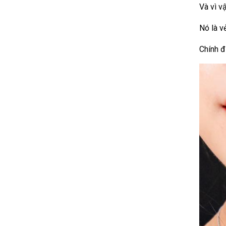
Và vì v
Nó là v
Chính đ