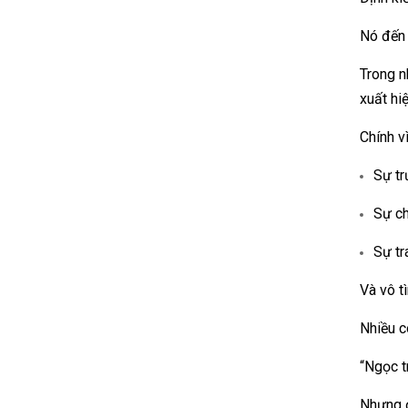
Nó đến
Trong n
xuất hi
Chính vì
Sự tr
Sự ch
Sự tr
Và vô t
Nhiều cô
“Ngọc t
Nhưng đ