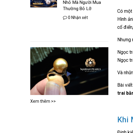
Nhỏ Mà Người Mua
Thường Bỏ Lỡ
Có một 
0 Nhận xét
Hình ản
cổ điển
Nhưng n
Ngọc tr
Ngọc tr
Và nhữn
Bài viế
trai b
Xem thêm >>
Khi 
Định ki