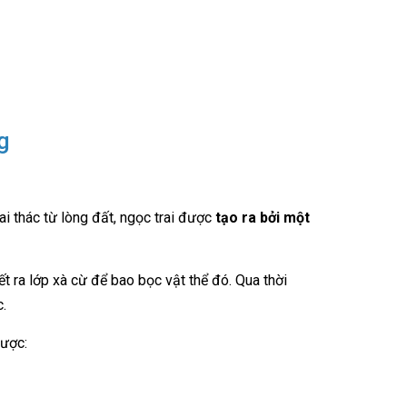
g
 thác từ lòng đất, ngọc trai được
tạo ra bởi một
t ra lớp xà cừ để bao bọc vật thể đó. Qua thời
.
được: