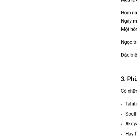
Hôm nay
Ngày ma
Một hôm
Ngọc tr
Đặc biệ
3. Ph
Có nhữn
Tahit
South
Akoya
Hay f