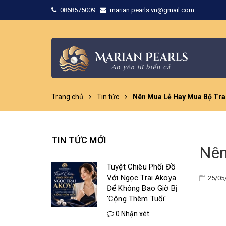
0868575009
marian.pearls.vn@gmail.com
Trang chủ
Tin tức
Nên Mua Lẻ Hay Mua Bộ Tra
TIN TỨC MỚI
Nên
Tuyệt Chiêu Phối Đồ
Với Ngọc Trai Akoya
25/05
Để Không Bao Giờ Bị
'Cộng Thêm Tuổi'
0 Nhận xét