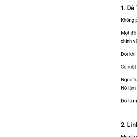
1. Dễ
Không p
Một đôi
chính v
Đôi khi
Có một 
Ngọc tr
Nó làm 
Đó là m
2. Li
Mua lẻ 