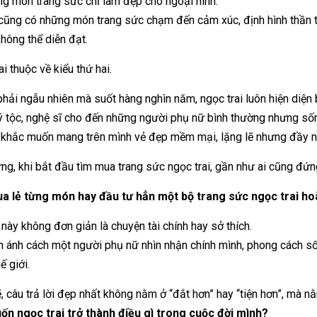
g món trang sức chỉ làm đẹp cho ngoại hình.
ũng có những món trang sức chạm đến cảm xúc, định hình thần t
không thể diễn đạt.
i thuộc về kiểu thứ hai.
hải ngẫu nhiên mà suốt hàng nghìn năm, ngọc trai luôn hiện diện
ý tộc, nghệ sĩ cho đến những người phụ nữ bình thường nhưng sống
khắc muốn mang trên mình vẻ đẹp mềm mại, lặng lẽ nhưng đầy nội
ng, khi bắt đầu tìm mua trang sức ngọc trai, gần như ai cũng đứng
a lẻ từng món hay đầu tư hẳn một bộ trang sức ngọc trai ho
 này không đơn giản là chuyện tài chính hay sở thích.
 ánh cách một người phụ nữ nhìn nhận chính mình, phong cách số
ế giới.
ẽ, câu trả lời đẹp nhất không nằm ở “đắt hơn” hay “tiện hơn”, mà nằ
n ngọc trai trở thành điều gì trong cuộc đời mình?