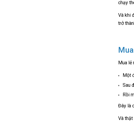
chạy th
Và khi 
trở thà
Mua 
Mua lẻ 
Một đ
Sau đ
Rồi m
Đây là c
Và thật 