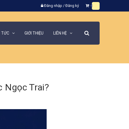
Đăng nhập
/
Đăng ký
N TỨC
GIỚI THIỆU
LIÊN HỆ
 Ngọc Trai?