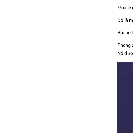
Mua lẻ 
Đó là m
Bởi sự t
Phong c
Nó được