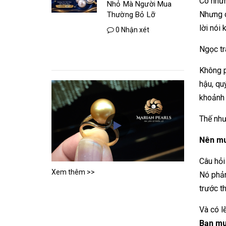
Có nhữn
Nhỏ Mà Người Mua
Nhưng c
Thường Bỏ Lỡ
lời nói 
0 Nhận xét
Ngọc tra
Không p
hậu, qu
khoảnh 
Thế như
Nên mu
Câu hỏi
Xem thêm >>
Nó phản
trước th
Và có l
Bạn muố