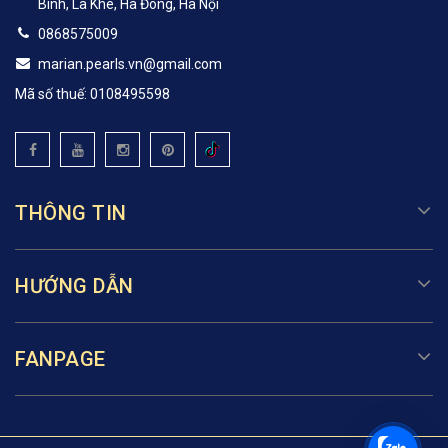
Bình, La Khê, Hà Đông, Hà Nội
0868575009
marian.pearls.vn@gmail.com
Mã số thuế: 0108495598
THÔNG TIN
HƯỚNG DẪN
FANPAGE