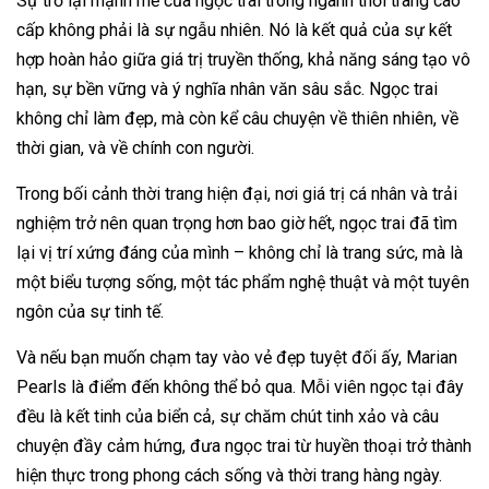
Sự trở lại mạnh mẽ của ngọc trai trong ngành thời trang cao
cấp không phải là sự ngẫu nhiên. Nó là kết quả của sự kết
hợp hoàn hảo giữa giá trị truyền thống, khả năng sáng tạo vô
hạn, sự bền vững và ý nghĩa nhân văn sâu sắc. Ngọc trai
không chỉ làm đẹp, mà còn kể câu chuyện về thiên nhiên, về
thời gian, và về chính con người.
Trong bối cảnh thời trang hiện đại, nơi giá trị cá nhân và trải
nghiệm trở nên quan trọng hơn bao giờ hết, ngọc trai đã tìm
lại vị trí xứng đáng của mình – không chỉ là trang sức, mà là
một biểu tượng sống, một tác phẩm nghệ thuật và một tuyên
ngôn của sự tinh tế.
Và nếu bạn muốn chạm tay vào vẻ đẹp tuyệt đối ấy, Marian
Pearls là điểm đến không thể bỏ qua. Mỗi viên ngọc tại đây
đều là kết tinh của biển cả, sự chăm chút tinh xảo và câu
chuyện đầy cảm hứng, đưa ngọc trai từ huyền thoại trở thành
hiện thực trong phong cách sống và thời trang hàng ngày.