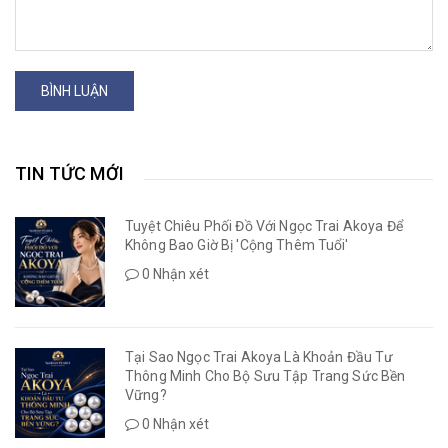
BÌNH LUẬN
TIN TỨC MỚI
Tuyệt Chiêu Phối Đồ Với Ngọc Trai Akoya Để
Không Bao Giờ Bị 'Cộng Thêm Tuổi'
0 Nhận xét
Tại Sao Ngọc Trai Akoya Là Khoản Đầu Tư
Thông Minh Cho Bộ Sưu Tập Trang Sức Bền
Vững?
0 Nhận xét