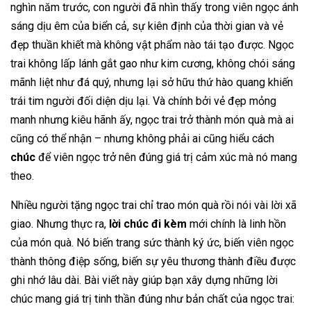
nghìn năm trước, con người đã nhìn thấy trong viên ngọc ánh
sáng dịu êm của biển cả, sự kiên định của thời gian và vẻ
đẹp thuần khiết mà không vật phẩm nào tái tạo được. Ngọc
trai không lấp lánh gắt gao như kim cương, không chói sáng
mãnh liệt như đá quý, nhưng lại sở hữu thứ hào quang khiến
trái tim người đối diện dịu lại. Và chính bởi vẻ đẹp mỏng
manh nhưng kiêu hãnh ấy, ngọc trai trở thành món quà mà ai
cũng có thể nhận – nhưng không phải ai cũng hiểu cách
chúc
để viên ngọc trở nên đúng giá trị cảm xúc mà nó mang
theo.
Nhiều người tặng ngọc trai chỉ trao món quà rồi nói vài lời xã
giao. Nhưng thực ra,
lời chúc đi kèm
mới chính là linh hồn
của món quà. Nó biến trang sức thành ký ức, biến viên ngọc
thành thông điệp sống, biến sự yêu thương thành điều được
ghi nhớ lâu dài. Bài viết này giúp bạn xây dựng những lời
chúc mang giá trị tinh thần đúng như bản chất của ngọc trai: