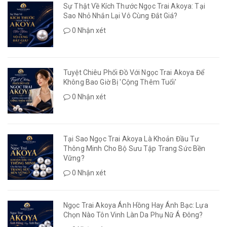
Sự Thật Về Kích Thước Ngọc Trai Akoya: Tại
Sao Nhỏ Nhắn Lại Vô Cùng Đắt Giá?
0 Nhận xét
Tuyệt Chiêu Phối Đồ Với Ngọc Trai Akoya Để
Không Bao Giờ Bị 'Cộng Thêm Tuổi'
0 Nhận xét
Tại Sao Ngọc Trai Akoya Là Khoản Đầu Tư
Thông Minh Cho Bộ Sưu Tập Trang Sức Bền
Vững?
0 Nhận xét
Ngọc Trai Akoya Ánh Hồng Hay Ánh Bạc: Lựa
Chọn Nào Tôn Vinh Làn Da Phụ Nữ Á Đông?