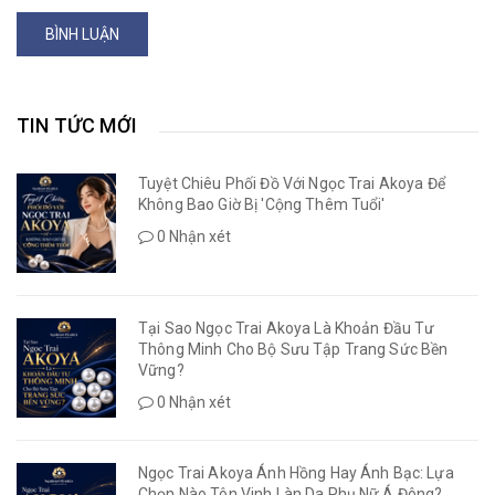
BÌNH LUẬN
TIN TỨC MỚI
Tuyệt Chiêu Phối Đồ Với Ngọc Trai Akoya Để
Không Bao Giờ Bị 'Cộng Thêm Tuổi'
0 Nhận xét
Tại Sao Ngọc Trai Akoya Là Khoản Đầu Tư
Thông Minh Cho Bộ Sưu Tập Trang Sức Bền
Vững?
0 Nhận xét
Ngọc Trai Akoya Ánh Hồng Hay Ánh Bạc: Lựa
Chọn Nào Tôn Vinh Làn Da Phụ Nữ Á Đông?