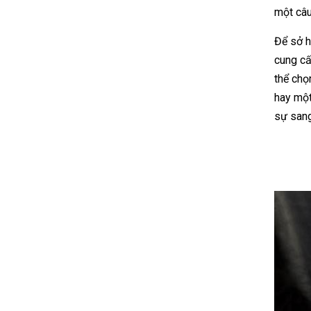
một câu
Để sở h
cung cấ
thể chọ
hay một
sự sang