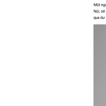
Một ngư
Nội, sẽ
qua dư 