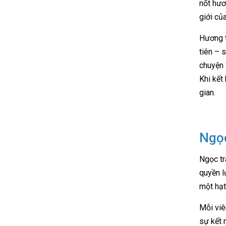
nốt hươ
giới củ
Hương t
tiên – 
chuyện 
Khi kết
gian.
Ngọc
Ngọc tr
quyền l
một hạt
Mỗi viê
sự kết 