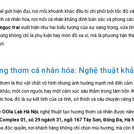
hế giới hiện đại, nơi mỗi khoảnh khắc đều bị chi phối bởi tốc độ và
ình cá nhân hóa, nơi mỗi cá nhân khẳng định bản sắc và phong các
ngọc trai
xuất hiện như hai biểu tượng của sự sang trọng, vừa tinh
húng không chỉ là phụ kiện hay món đồ xa xỉ, mà là phương tiện t
ực.
g thơm cá nhân hóa: Nghệ thuật khắ
hơm là thứ vật chất vô hình nhưng ảnh hưởng mạnh mẽ đến cảm x
khắc, một con người, hay một cảm xúc sâu thẳm trong tâm hồn.
H
c hoa; đó là sự kết tinh của cá tính, sở thích và câu chuyện riêng 
 OOla Lab Hà Nội
, nghệ thuật tạo hương thơm cá nhân được nâng 
 Complex 01, số 29 ngách 31, ngõ 167 Tây Sơn, Đống Đa, Hà 
a độc quyền, nơi khách hàng không chỉ chọn mùi hương, mà còn th