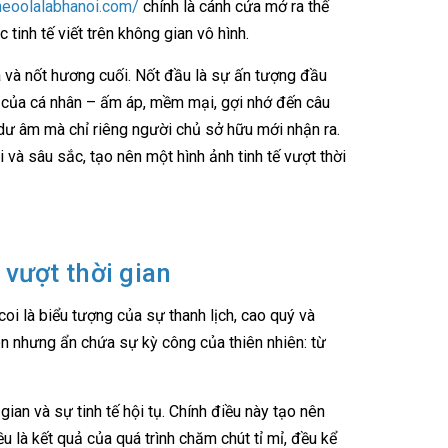
theoolalabhanoi.com/
chính là cánh cửa mở ra thế
inh tế viết trên không gian vô hình.
a và nốt hương cuối. Nốt đầu là sự ấn tượng đầu
ự của cá nhân – ấm áp, mềm mại, gợi nhớ đến câu
 dư âm mà chỉ riêng người chủ sở hữu mới nhận ra.
 và sâu sắc, tạo nên một hình ảnh tinh tế vượt thời
 vượt thời gian
coi là biểu tượng của sự thanh lịch, cao quý và
n nhưng ẩn chứa sự kỳ công của thiên nhiên: từ
gian và sự tinh tế hội tụ. Chính điều này tạo nên
ều là kết quả của quá trình chăm chút tỉ mỉ, đều kể