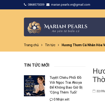
0868575009
marian.pearls.vn@gmail.com
Trang chủ
Tin tức
Hương Thơm Cá Nhân Hóa Và
TIN TỨC MỚI
Hươ
Thờ
Tuyệt Chiêu Phối Đồ
Với Ngọc Trai Akoya
Để Không Bao Giờ Bị
22/09
'Cộng Thêm Tuổi'
0 Nhận xét