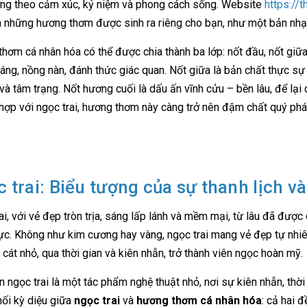
ng theo cảm xúc, kỷ niệm và phong cách sống. Website
https://
a những hương thơm được sinh ra riêng cho bạn, như một bản nhạc t
hơm cá nhân hóa có thể được chia thành ba lớp: nốt đầu, nốt giữ
sáng, nồng nàn, đánh thức giác quan. Nốt giữa là bản chất thực s
và tâm trạng. Nốt hương cuối là dấu ấn vĩnh cửu – bền lâu, để lại
 hợp với ngọc trai, hương thơm này càng trở nên đậm chất quý phái
 trai: Biểu tượng của sự thanh lịch và
ai, với vẻ đẹp tròn trịa, sáng lấp lánh và mềm mại, từ lâu đã được 
ực. Không như kim cương hay vàng, ngọc trai mang vẻ đẹp tự nhiê
 cát nhỏ, qua thời gian và kiên nhẫn, trở thành viên ngọc hoàn mỹ.
n ngọc trai là một tác phẩm nghệ thuật nhỏ, nơi sự kiên nhẫn, thời 
nối kỳ diệu giữa
ngọc trai
và
hương thơm cá nhân hóa
: cả hai đ