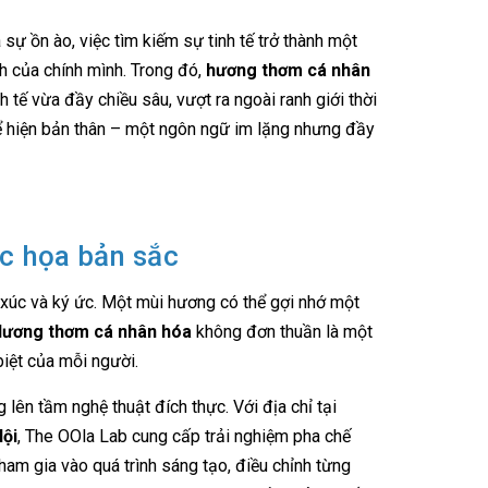
 sự ồn ào, việc tìm kiếm sự tinh tế trở thành một
h của chính mình. Trong đó,
hương thơm cá nhân
 tế vừa đầy chiều sâu, vượt ra ngoài ranh giới thời
hể hiện bản thân – một ngôn ngữ im lặng nhưng đầy
c họa bản sắc
úc và ký ức. Một mùi hương có thể gợi nhớ một
ương thơm cá nhân hóa
không đơn thuần là một
biệt của mỗi người.
lên tầm nghệ thuật đích thực. Với địa chỉ tại
Nội
, The OOla Lab cung cấp trải nghiệm pha chế
am gia vào quá trình sáng tạo, điều chỉnh từng