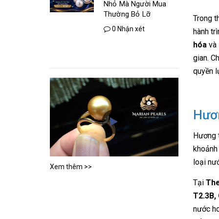
Nhỏ Mà Người Mua
Thường Bỏ Lỡ
Trong t
0 Nhận xét
hành tr
hóa
và
gian. C
quyền l
Hươn
Hương t
khoảnh 
loại nướ
Xem thêm >>
Tại
The
T2.3B,
nước ho