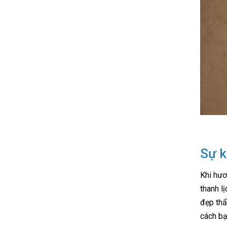
Sự k
Khi hươ
thanh l
đẹp thẩ
cách bạ