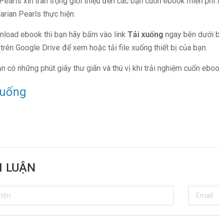
Pearls xin trân trọng giới thiệu đến các bạn cuốn ebook miễn phí x
arian Pearls thực hiện.
load ebook thì bạn hãy bấm vào link
Tải xuống
ngay bên dưới b
f trên Google Drive để xem hoặc tải file xuống thiết bị của bạn.
n có những phút giây thư giãn và thú vị khi trải nghiệm cuốn ebo
xuống
H LUẬN