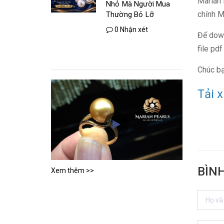
Marian 
Nhỏ Mà Người Mua
chính M
Thường Bỏ Lỡ
0 Nhận xét
Để down
file pd
Chúc bạ
Tải 
BÌN
Xem thêm >>