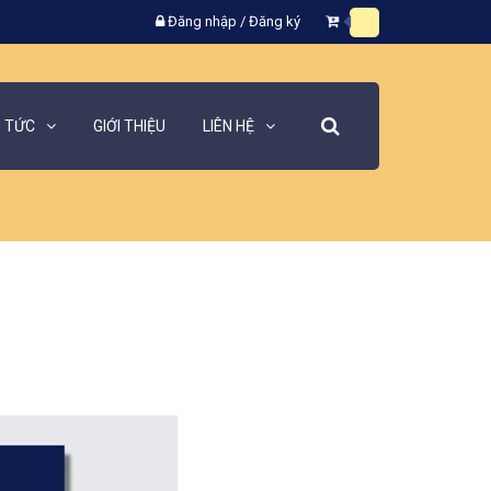
Đăng nhập
/
Đăng ký
N TỨC
GIỚI THIỆU
LIÊN HỆ