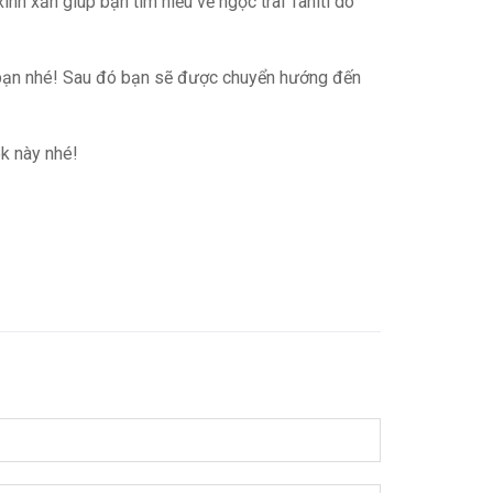
inh xắn giúp bạn tìm hiểu về ngọc trai Tahiti do
ạn nhé! Sau đó bạn sẽ được chuyển hướng đến
ok này nhé!