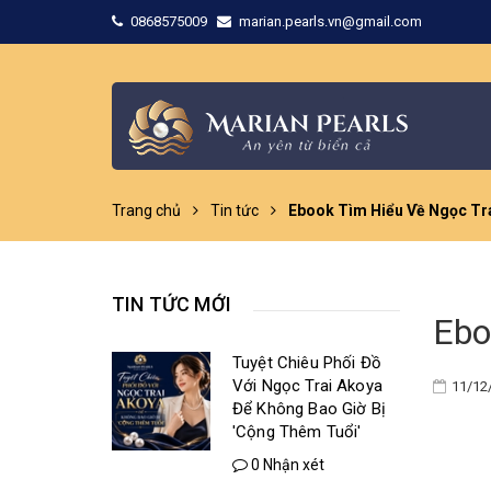
0868575009
marian.pearls.vn@gmail.com
Trang chủ
Tin tức
Ebook Tìm Hiểu Về Ngọc Tra
TIN TỨC MỚI
Ebo
Tuyệt Chiêu Phối Đồ
Với Ngọc Trai Akoya
11/12
Để Không Bao Giờ Bị
'Cộng Thêm Tuổi'
0 Nhận xét